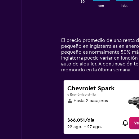
$0
1
End
ene
feb.
of
X
interactive
axis
chart
displaying
categories.
Range:
14
El precio promedio de una renta d
categories.
pequeño en Inglaterra es en enero.
The
pequeño es normalmente 50% más b
chart
Inglaterra puede variar en función 
has
auto de alquiler. A continuación 
1
momondo en la última semana.
Y
axis
displaying
Chevrolet Spark
values.
o Económico similar
Range:
Hasta 2 pasajeros
0
to
300000.
$66.051/día
Ve
22 ago. - 27 ago.