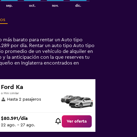
sep.
oct.
nov.
dic.
ros
 más barato para rentar un Auto tipo
.289 por día. Rentar un auto tipo Auto tipo
o promedio de un vehículo de alquiler en
 y la anticipación con la que reserves tu
equeño en Inglaterra encontrados en
Ford Ka
o Mini similar
Hasta 2 pasajeros
$80.591/día
Ver oferta
22 ago. - 27 ago.