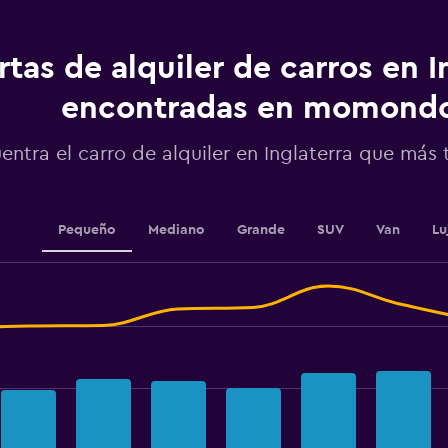
chart
has
1
rtas de alquiler de carros en I
Y
axis
displaying
encontradas en momond
values.
Range:
entra el carro de alquiler en Inglaterra que más
0
to
100.
Pequeño
Mediano
Grande
SUV
Van
Lu