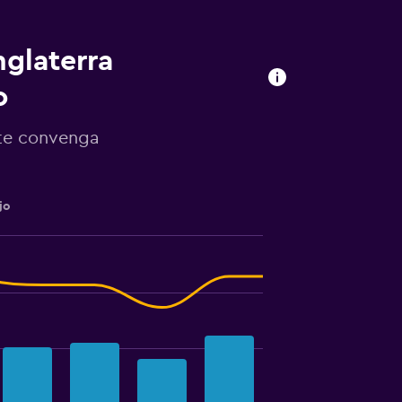
nglaterra
o
 te convenga
jo