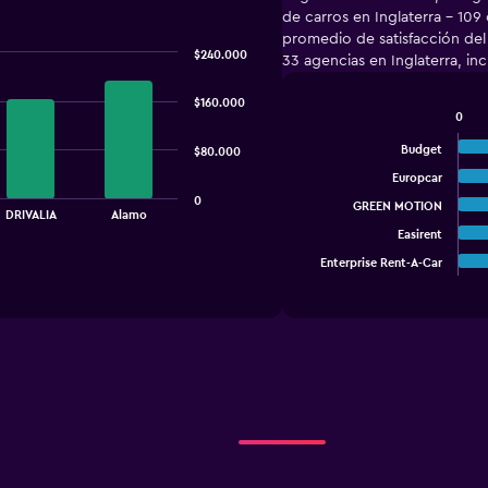
de carros en Inglaterra - 10
promedio de satisfacción del
$240.000
33 agencias en Inglaterra, i
$160.000
0
Bar
Chart
graphic.
chart
Budget
$80.000
with
Europcar
5
bars.
0
GREEN MOTION
DRIVALIA
Alamo
Easirent
The
chart
Enterprise Rent-A-Car
End
of
has
interactive
1
chart
X
axis
displaying
categories.
Range:
5
categories.
The