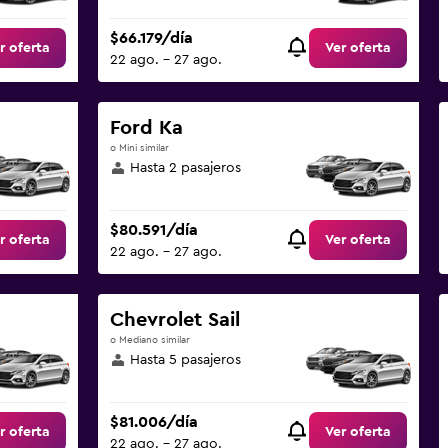
$66.179/día
r oferta
Ver oferta
22 ago. - 27 ago.
Ford Ka
o Mini similar
Hasta 2 pasajeros
$80.591/día
r oferta
Ver oferta
22 ago. - 27 ago.
Chevrolet Sail
o Mediano similar
Hasta 5 pasajeros
$81.006/día
r oferta
Ver oferta
22 ago. - 27 ago.