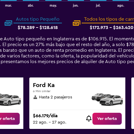
mar.
abr.
may.
jun.
jul.
ago.
Autos tipo Pequeño
Todos los tipos de car
$78.289 - $128.618
$172.973 - $263.420
e Auto tipo pequeño en Inglaterra es de $106.915. El momento
 El precio es un 27% más bajo que el resto del año, a solo $78
arato que un auto de renta promedio en Inglaterra. El preci
de varios factores, como la oferta, la popularidad del vehículo
te presentamos los mejores precios de alquiler de Auto tipo p
Ford Ka
o Mini similar
Hasta 2 pasajeros
$66.179/día
r oferta
Ver oferta
22 ago. - 27 ago.