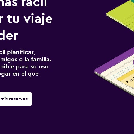
ás fácil
 tu viaje
der
l planificar,
migos o la familia.
onible para su uso
gar en el que
mis reservas