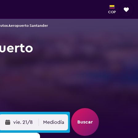
COP
autos Aeropuerto Santander
uerto
Buscar
vie. 21/8
Mediodía