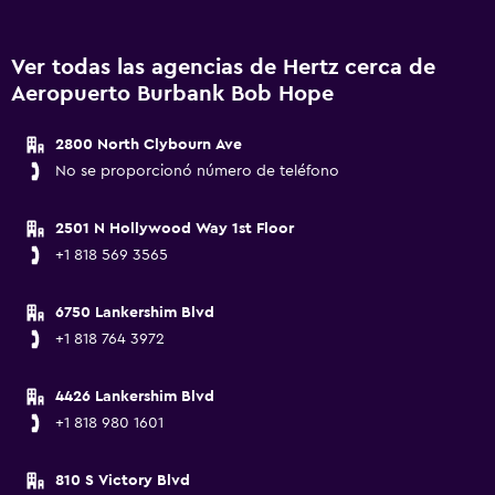
Ver todas las agencias de Hertz cerca de
Aeropuerto Burbank Bob Hope
2800 North Clybourn Ave
No se proporcionó número de teléfono
2501 N Hollywood Way 1st Floor
+1 818 569 3565
6750 Lankershim Blvd
+1 818 764 3972
4426 Lankershim Blvd
+1 818 980 1601
810 S Victory Blvd