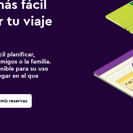
ás fácil
 tu viaje
l planificar,
migos o la familia.
onible para su uso
gar en el que
mis reservas