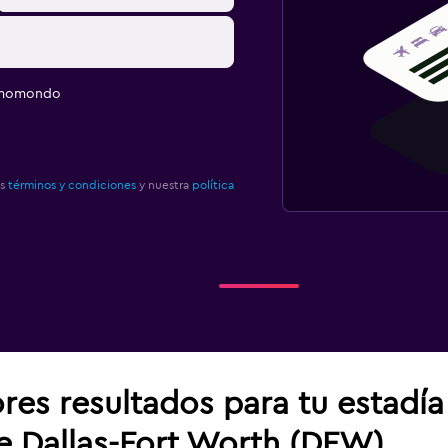
e momondo
os
términos y condiciones
y nuestra
política
res resultados para tu estadí
de Dallas-Fort Worth (DFW)