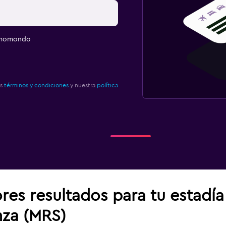
e momondo
os
términos y condiciones
y nuestra
política
res resultados para tu estadí
nza (MRS)