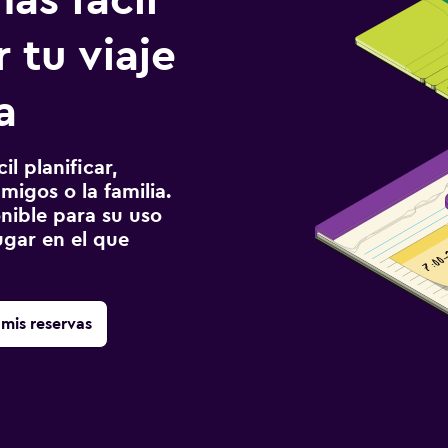
ás fácil
 tu viaje
a
l planificar,
migos o la familia.
onible para su uso
gar en el que
mis reservas