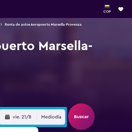
COP
Renta de autos Aeropuerto Marsella-Provenza
uerto Marsella-
Buscar
vie. 21/8
Mediodía