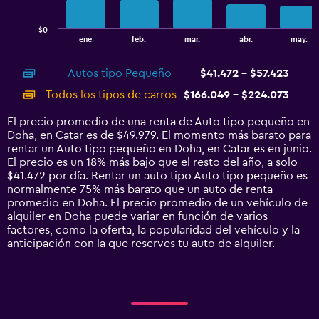
chart
has
$0
1
End
ene
feb.
mar.
abr.
may.
of
X
interactive
axis
chart
Autos tipo Pequeño
$41.472 - $57.423
displaying
categories.
Todos los tipos de carros
$166.049 - $224.073
Range:
14
El precio promedio de una renta de Auto tipo pequeño en
categories.
Doha, en Catar es de $49.979. El momento más barato para
The
rentar un Auto tipo pequeño en Doha, en Catar es en junio.
chart
El precio es un 18% más bajo que el resto del año, a solo
has
$41.472 por día. Rentar un auto tipo Auto tipo pequeño es
1
normalmente 75% más barato que un auto de renta
Y
promedio en Doha. El precio promedio de un vehículo de
axis
alquiler en Doha puede variar en función de varios
displaying
factores, como la oferta, la popularidad del vehículo y la
values.
anticipación con la que reserves tu auto de alquiler.
Range:
0
to
240000.