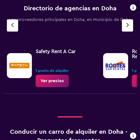
Directorio de agencias en Doha
Los proveedores principales en Doha, en Municipio de Doha
Safety Rent A Car
Rou
Ren
1 punto de alquiler
1 pu
Ver precios
V
Conducir un carro de alquiler en Doha -