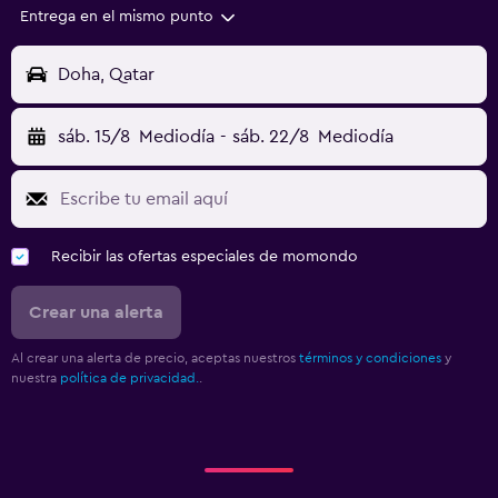
Entrega en el mismo punto
Doha, Qatar
sáb. 15/8
Mediodía
-
sáb. 22/8
Mediodía
Recibir las ofertas especiales de momondo
Crear una alerta
Al crear una alerta de precio, aceptas nuestros
términos y condiciones
y
nuestra
política de privacidad.
.