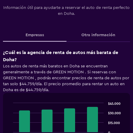
Información útil para ayudarte a reservar el auto de renta perfecto
en Doha.
Empresas
Otra información
¿Cuál es la agencia de renta de autos más barata de
Doha?
Los autos de renta más baratos en Doha se encuentran
generalmente a través de GREEN MOTION . Si reservas con
GREEN MOTION , podrás encontrar precios de renta de autos por
tan solo $44.759/día. El precio promedio para rentar un auto en
Doha es de $44.759/día.
$45.000
Bar
Chart
graphic.
$30.000
chart
with
4
$15.000
bars.
0