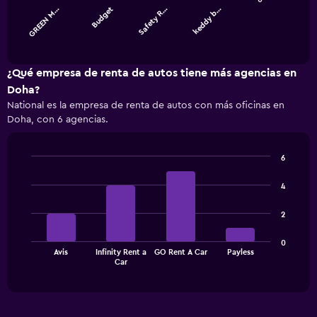
GREEN M…
Budget
Safety R…
keddy b…
The
chart
End
of
has
interactive
1
chart
X
¿Qué empresa de renta de autos tiene más agencias en
axis
Doha?
displaying
National es la empresa de renta de autos con más oficinas en
categories.
Doha, con 6 agencias.
Range:
4
categories.
6
The
Bar
Chart
chart
graphic.
chart
4
has
with
1
4
2
bars.
Y
axis
The
displaying
0
Avis
Infinity Rent a
GO Rent A Car
Payless
chart
values.
End
Car
of
has
Range:
interactive
1
0
chart
X
to
axis
45000.