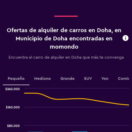
displaying
categories.
Range:
4
categories.
Ofertas de alquiler de carros en Doha, en
The
chart
Municipio de Doha encontradas en
has
momondo
1
Y
Encuentra el carro de alquiler en Doha que más te convenga
axis
displaying
values.
Range:
Pequeño
Mediano
Grande
SUV
Van
Camion
0
to
$240.000
6.
Combination
Chart
graphic.
chart
with
$160.000
2
data
series.
$80.000
The