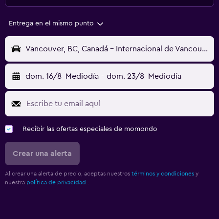
Entrega en el mismo punto
Vancouver, BC, Canadá - Internacional de Vancouver (YVR)
dom. 16/8
Mediodía
-
dom. 23/8
Mediodía
Recibir las ofertas especiales de momondo
Crear una alerta
Al crear una alerta de precio, aceptas nuestros
términos y condiciones
y
nuestra
política de privacidad.
.