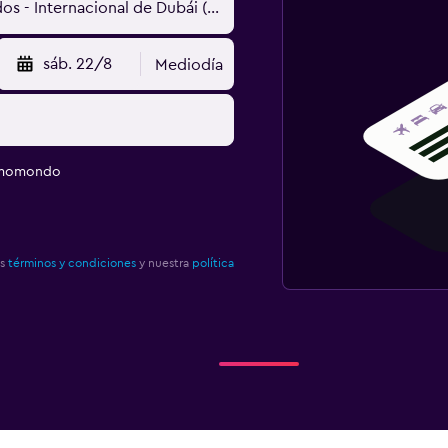
sáb. 22/8
Mediodía
e momondo
os
términos y condiciones
y nuestra
política