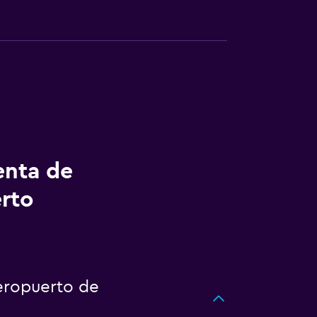
enta de
rto
eropuerto de