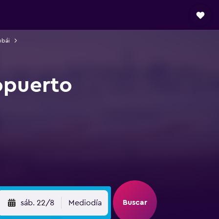
ubái
opuerto
Buscar
sáb. 22/8
Mediodía