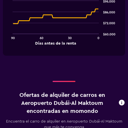
$96.000
Line
Chart
graphic.
chart
$84.000
with
91
$72.000
data
points.
$60.000
90
60
30
0
The
End
Días antes de la renta
chart
of
interactive
has
chart
1
X
axis
displaying
Días
antes
de
Ofertas de alquiler de carros en
la
renta.
Aeropuerto Dubái-Al Maktoum
Range:
encontradas en momondo
91
categories.
Encuentra el carro de alquiler en Aeropuerto Dubái-Al Maktoum
The
que más te convenga
chart