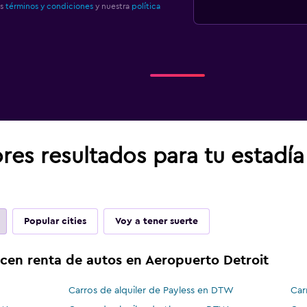
os
términos y condiciones
y nuestra
política
res resultados para tu estadí
Popular cities
Voy a tener suerte
cen renta de autos en Aeropuerto Detroit
Carros de alquiler de Payless en DTW
Car