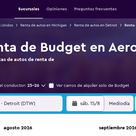
Sucursales
Opiniones
Preguntas frecuentes
s Unidos
Renta de autos en Michigan
Renta de autos en Detroit
Renta 
nta de Budget en Aer
as de autos de renta de
el conductor:
25-26
Ver carros de alquiler solo de Budget
sáb. 15/8
Mediodía
agosto 2026
septiembre 202