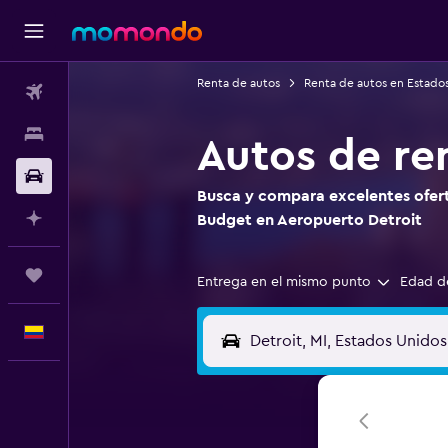
Renta de autos
Renta de autos en Estado
Vuelos
Alojamientos
Autos de re
Carros
Busca y compara excelentes ofert
Planifica con IA
Budget en Aeropuerto Detroit
Trips
Entrega en el mismo punto
Edad d
Español