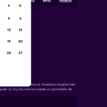
S
D
5
6
autos de
12
13
19
20
enta perfecto
26
27
uiler de un Toyota Innova. Nuestros usuarios han
lquilar un Toyota Innova cuesta un promedio de