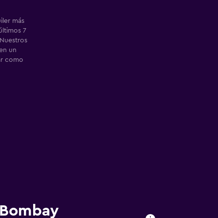
iler más
ltimos 7
 Nuestros
ren un
ar como
n Bombay