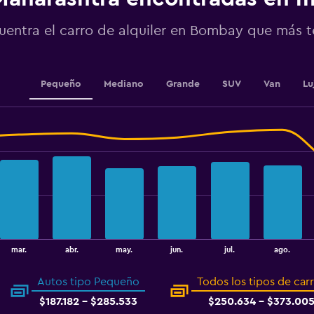
values.
Range:
uentra el carro de alquiler en Bombay que más 
0
to
36.
Pequeño
Mediano
Grande
SUV
Van
Lu
mar.
abr.
may.
jun.
jul.
ago.
Autos tipo Pequeño
Todos los tipos de car
$187.182 - $285.533
$250.634 - $373.00