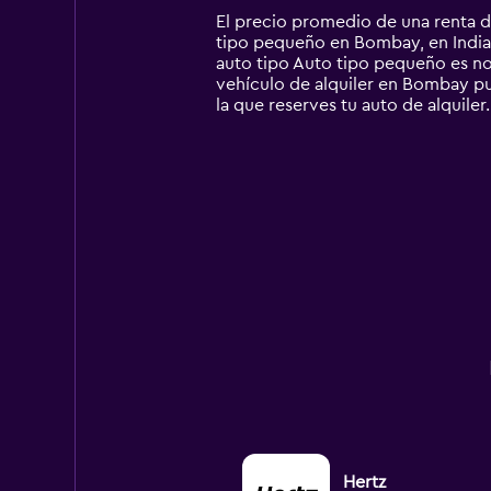
14
El precio promedio de una renta 
categories.
tipo pequeño en Bombay, en India e
The
auto tipo Auto tipo pequeño es n
chart
vehículo de alquiler en Bombay pue
has
la que reserves tu auto de alquiler.
1
Y
axis
displaying
values.
Range:
0
to
450000.
Hertz