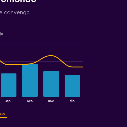
te convenga
jo
sep.
oct.
nov.
dic.
ros
5