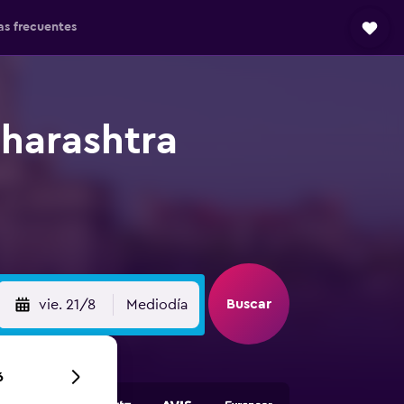
as frecuentes
harashtra
Buscar
vie. 21/8
Mediodía
6