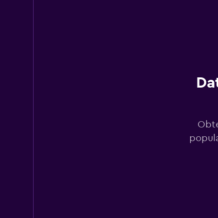
IndeCab
1 punto de alquiler
Dat
1First Car Rental
2 puntos de alquiler
Obté
popula
MyChoize Car Rent
2 puntos de alquiler
Antaeus