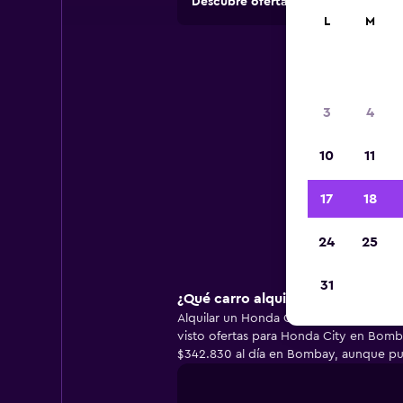
Descubre ofertas de agencias de a
L
M
Inf
3
4
10
11
Infor
17
18
24
25
31
¿Qué carro alquila la mayoría de 
Alquilar un Honda City en Bombay es l
visto ofertas para Honda City en Bomb
$342.830 al día en Bombay, aunque pue