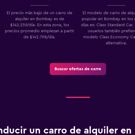
Ver precios
El precio más bajo de un carro de
El modelo de carro de alqu
alquiler en Bombay es de
popular en Bombay en los ú
$142.259/día. En esta zona, los
días es: Class Standard Car.
precios promedio empiezan a partir
usuarios también prefie
de $142.798/día.
modelo Class Economy C
alternativa.
Buscar ofertas de carro
ducir un carro de alquiler e