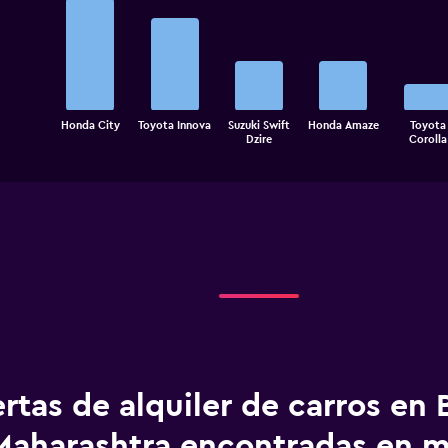
Bar
Chart
graphic.
chart
with
5
bars.
The
Honda City
Toyota Innova
Suzuki Swift
Honda Amaze
Toyota
chart
End
Dzire
Corolla
of
has
interactive
1
chart
X
axis
displaying
categories.
Range:
5
categories.
The
chart
has
1
rtas de alquiler de carros en
Y
axis
displaying
Maharashtra encontradas en