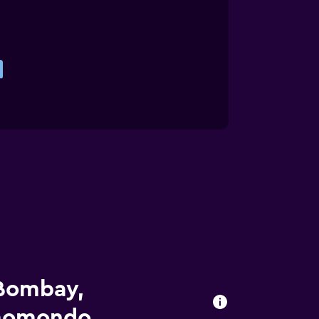
 Bombay,
 momondo