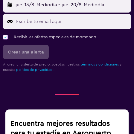
jue. 13/8
Mediodía
-
jue. 20/8
Mediodía
Recibir las ofertas especiales de momondo
Crear una alerta
Al crear una alerta de precio, aceptas nuestros
términos y condiciones
y
nuestra
política de privacidad.
.
Encuentra mejores resultados
para tu estadía en Aeropuerto