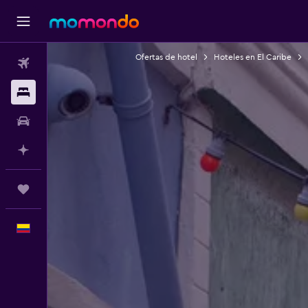
Ofertas de hotel
Hoteles en El Caribe
Vuelos
Alojamientos
Carros
Planifica con IA
Trips
Español