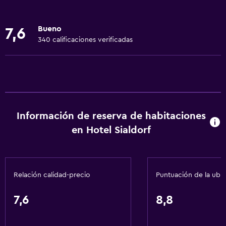
Ropa de cama
Toallas
Bueno
7,6
Extinguidor
340 calificaciones verificadas
Aire acondicionado
Artículos de aseo gratis
Calefacción
Servicios y facilidades
Información de reserva de habitaciones
Servicio de despertador
en Hotel Sialdorf
Servicio de conserjería
Caja fuerte
Relación calidad-precio
Puntuación de la ubi
Servicio de habitaciones
Mostrador de información turística
7,6
8,8
Check-in/check-out privado
Recepción 24 horas