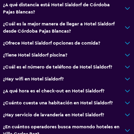
Bidé
¿A qué distancia está Hotel Sialdorf de Córdoba
Ducha
Pajas Blancas?
Baño privado
¿Cuál es la mejor manera de llegar a Hotel Sialdorf
desde Córdoba Pajas Blancas?
Aire libre
¿Ofrece Hotel Sialdorf opciones de comida?
Terraza/patio
¿Tiene Hotel Sialdorf piscina?
Área de picnic
Jardín
¿Cuál es el número de teléfono de Hotel Sialdorf?
¿Hay wifi en Hotel Sialdorf?
General
¿A qué hora es el check-out en Hotel Sialdorf?
Habitaciones familiares
Teléfono
¿Cuánto cuesta una habitación en Hotel Sialdorf?
Posibilidad de habitaciones conectadas
¿Hay servicio de lavandería en Hotel Sialdorf?
¿En cuántos operadores busca momondo hoteles en
Sistema de entretenimiento
Villa Carlos Paz?