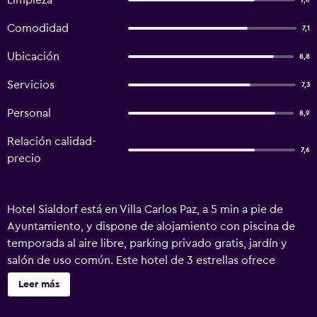
Limpieza
7,6
Comodidad
7,1
Ubicación
8,8
Servicios
7,3
Personal
8,9
Relación calidad-
7,6
precio
Hotel Sialdorf está en Villa Carlos Paz, a 5 min a pie de
Ayuntamiento, y dispone de alojamiento con piscina de
temporada al aire libre, parking privado gratis, jardín y
salón de uso común. Este hotel de 3 estrellas ofrece
servicio de conserjería y mostrador de información
Leer más
turística. El alojamiento ofrece recepción 24 horas,
traslado para ir o volver del aeropuerto, servicio de