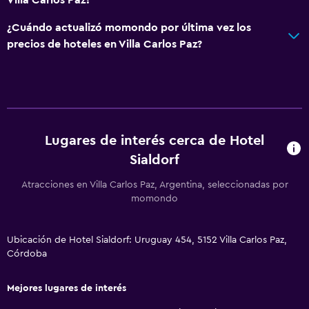
TV de pantalla plana
¿Cuándo actualizó momondo por última vez los
Sala de estar/TV compartida
precios de hoteles en Villa Carlos Paz?
Accesibilidad y adecuación
Para no fumadores
Estacionamiento accesible
Lugares de interés cerca de Hotel
Piscina
Sialdorf
Piscina (cubierta)
Atracciones en Villa Carlos Paz, Argentina, seleccionadas por
Piscina al aire libre
momondo
Lavandería
Ubicación de Hotel Sialdorf: Uruguay 454, 5152 Villa Carlos Paz,
Córdoba
Servicios de lavandería/tintorería
Mejores lugares de interés
Habitación