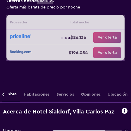
Ofertas desde
$86.136
/
Oferta más barata de precio por noche
Proveedor
Total noche
$86.136
Ver oferta
$196.034
Ver oferta
Sobre
Habitaciones
Servicios
Opiniones
Ubicación
Acerca de Hotel Sialdorf, Villa Carlos Paz