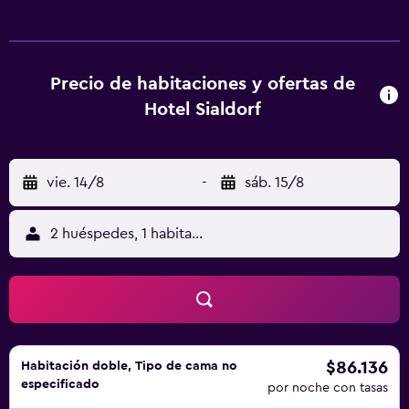
habitaciones y wifi gratis. El hotel ofrece habitaciones con
aire acondicionado, armario, caja fuerte, TV de pantalla
plana, patio y baño privado con bidet. En Hotel Sialdorf,
las habitaciones cuentan con ropa de cama y toallas. En el
Precio de habitaciones y ofertas de
alojamiento se puede disfrutar de un desayuno
Hotel Sialdorf
continental. Puente Uruguay está a 2 min a pie del
alojamiento, y Reloj Cucú está a 1 km. El aeropuerto
(Aeropuerto Internacional Ingeniero Aeronáutico
vie. 14/8
-
sáb. 15/8
Ambrosio L. V. Taravella) está a 44 km.
2 huéspedes, 1 habitación
$86.136
Habitación doble, Tipo de cama no
especificado
por noche con tasas