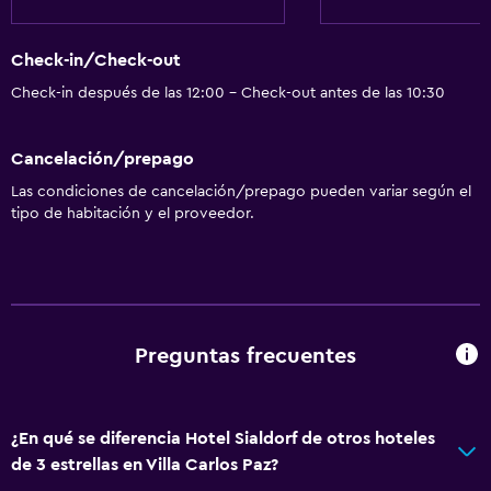
Estacionamiento y transporte
Check-in/Check-out
Traslado al aeropuerto (con cargos)
Check-in después de las 12:00 - Check-out antes de las 10:30
Estacionamiento gratuito
Cancelación/prepago
Estacionamiento privado
Las condiciones de cancelación/prepago pueden variar según el
Servicio de traslado (cargo adicional)
tipo de habitación y el proveedor.
Salud y seguridad
Cámaras CCTV en el exterior
Limpieza diaria
Preguntas frecuentes
Botiquín de primeros auxilios
Cámaras CCTV en zonas comunes
¿En qué se diferencia Hotel Sialdorf de otros hoteles
Baño
de 3 estrellas en Villa Carlos Paz?