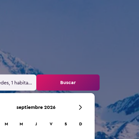
Buscar
des, 1 habitación
septiembre 2026
M
M
J
V
S
D