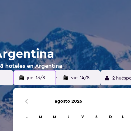
Argentina
8 hoteles en Argentina
jue. 13/8
-
vie. 14/8
2 huéspe
agosto 2026
L
M
M
J
V
S
D
L