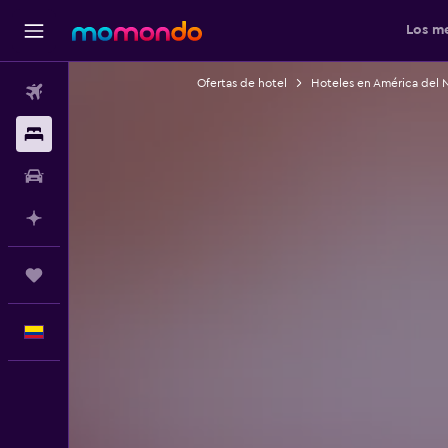
Los me
Ofertas de hotel
Hoteles en América del 
Vuelos
Alojamientos
Carros
Planifica con IA
Trips
Español