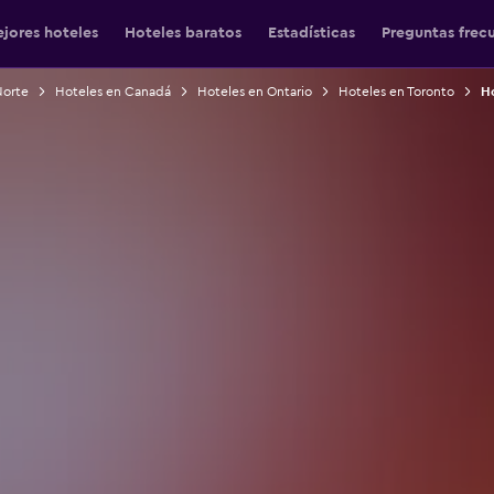
jores hoteles
Hoteles baratos
Estadísticas
Preguntas frec
Norte
Hoteles en Canadá
Hoteles en Ontario
Hoteles en Toronto
Ho