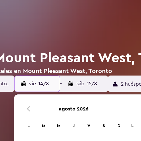
Mount Pleasant West,
teles en Mount Pleasant West, Toronto
vie. 14/8
-
sáb. 15/8
2 huéspe
agosto 2026
L
M
M
J
V
S
D
L