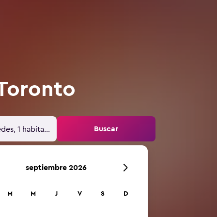
 Toronto
Buscar
des, 1 habitación
septiembre 2026
M
M
J
V
S
D