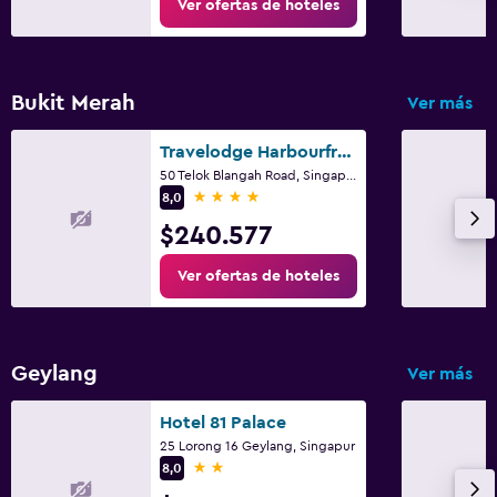
Ver ofertas de hoteles
Bukit Merah
Ver más
Travelodge Harbourfront
50 Telok Blangah Road, Singapur
4 estrellas
8,0
$240.577
Ver ofertas de hoteles
Geylang
Ver más
Hotel 81 Palace
25 Lorong 16 Geylang, Singapur
2 estrellas
8,0