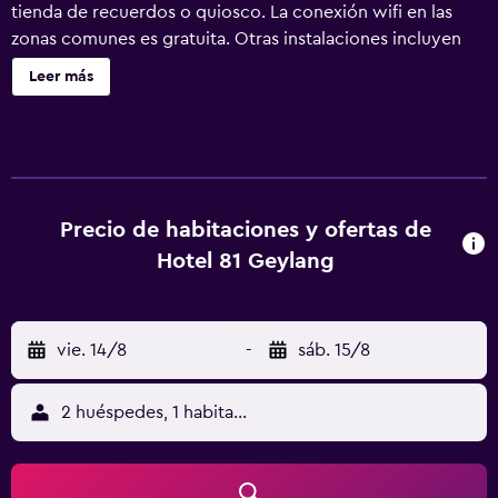
tienda de recuerdos o quiosco. La conexión wifi en las
zonas comunes es gratuita. Otras instalaciones incluyen
cajero o servicios bancarios. Hotel 81 Geylang ofrece 85
Leer más
alojamientos con botella de agua gratuita y secador de
pelo. Se ofrece televisión por cable con canales de
suscripción. Los baños están equipados con ducha y
artículos de higiene personal gratuitos. Los huéspedes
pueden navegar por la web gracias a nuestro acceso a
Internet wifi gratis. Los servicios para las personas de
Precio de habitaciones y ofertas de
negocios incluyen teléfono con llamadas locales gratuitas
Hotel 81 Geylang
(pueden existir restricciones). Se ofrece servicio de
limpieza todos los días.
vie. 14/8
-
sáb. 15/8
2 huéspedes, 1 habitación