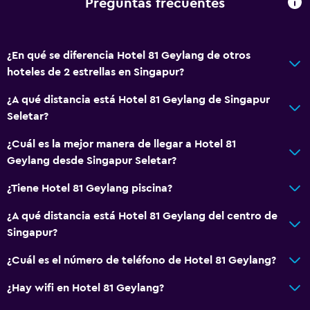
Preguntas frecuentes
Sistema de entretenimiento
TV por cable o vía satélite
TV de pantalla plana
¿En qué se diferencia Hotel 81 Geylang de otros
hoteles de 2 estrellas en Singapur?
Comedor
¿A qué distancia está Hotel 81 Geylang de Singapur
Tetera/cafetera
Seletar?
Tetera
¿Cuál es la mejor manera de llegar a Hotel 81
Geylang desde Singapur Seletar?
Salud y seguridad
¿Tiene Hotel 81 Geylang piscina?
Limpieza diaria
Botiquín de primeros auxilios
¿A qué distancia está Hotel 81 Geylang del centro de
Singapur?
Actividades
¿Cuál es el número de teléfono de Hotel 81 Geylang?
Tienda de regalos
¿Hay wifi en Hotel 81 Geylang?