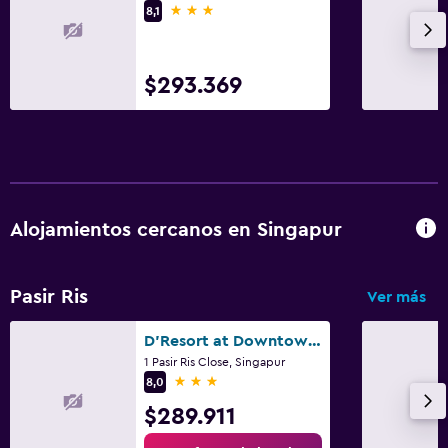
3 estrellas
8,1
$293.369
Alojamientos cercanos en Singapur
Pasir Ris
Ver más
D'Resort at Downtown East
1 Pasir Ris Close, Singapur
3 estrellas
8,0
$289.911