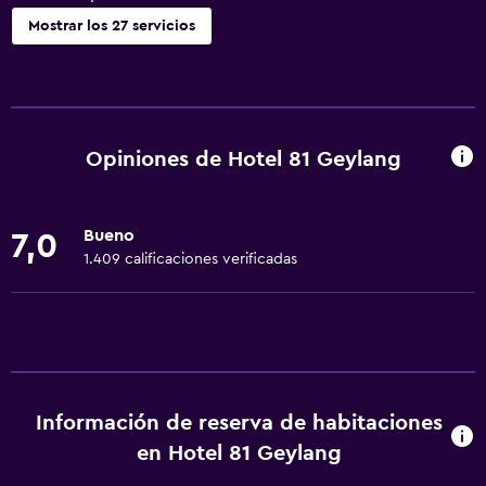
Mostrar los 27 servicios
Servicios básicos
Wifi gratis
Wifi disponible en todas las instalaciones
Opiniones de Hotel 81 Geylang
Internet
Ropa de cama
Bueno
7,0
Toallas
1.409 calificaciones verificadas
Extinguidor
Aire acondicionado
Artículos de aseo gratis
Accesibilidad y adecuación
Información de reserva de habitaciones
Para no fumadores
en Hotel 81 Geylang
Accesibilidad