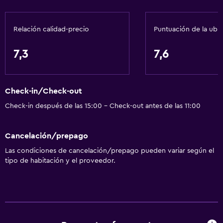
Ascensor
Relación calidad-precio
Puntuación de la ubi
Áreas designadas para fumadores
7,3
7,6
Baño
Secador de pelo
Aseo
Check-in/Check-out
Ducha
Check-in después de las 15:00 - Check-out antes de las 11:00
Baño privado
Cancelación/prepago
Servicios y facilidades
Las condiciones de cancelación/prepago pueden variar según el
tipo de habitación y el proveedor.
Cajero automático/banco
Servicio de despertador
Recepción 24 horas