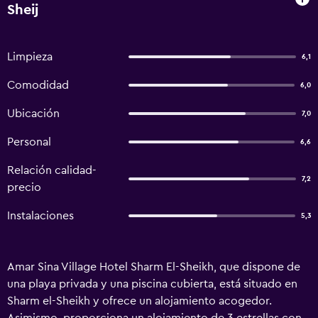
Sheij
Limpieza
6,1
Comodidad
6,0
Ubicación
7,0
Personal
6,6
Relación calidad-
7,2
precio
Instalaciones
5,3
Amar Sina Village Hotel Sharm El-Sheikh, que dispone de
una playa privada y una piscina cubierta, está situado en
Sharm el-Sheikh y ofrece un alojamiento acogedor.