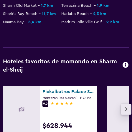
Sharm Old Market
1,7 km
Terrazzina Beach
1,9 km
Shark's Bay Beach
11,7 km
Hadaba Beach
2,3 km
Naama Bay
5,4 km
Maritim Jolie Ville Golf & Resort
9,9 km
Hoteles favoritos de momondo en Sharm
el-Sheij
Pickalbatros Palace Sharm & Aqua Park
Montazah Ras Nasrani - P.O. Box 154, Sharm el-Sheij
5 estrellas
9,2
$628.944