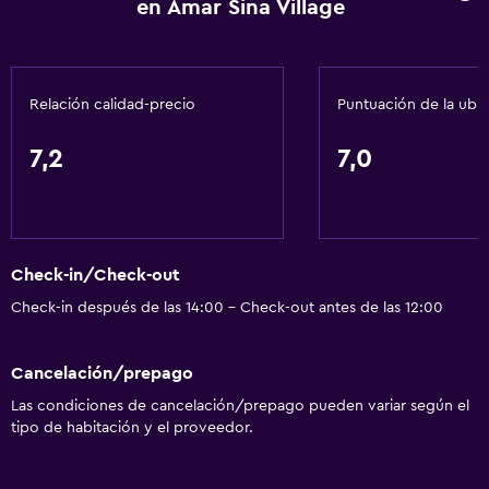
en Amar Sina Village
Estacionamiento y transporte
Traslado aeropuerto
Relación calidad-precio
Puntuación de la ubi
Sistema de entretenimiento
7,2
7,0
TV por cable o vía satélite
Aire libre
Playa privada
Check-in/Check-out
Check-in después de las 14:00 - Check-out antes de las 12:00
Lavandería
Lavandería
Cancelación/prepago
Las condiciones de cancelación/prepago pueden variar según el
tipo de habitación y el proveedor.
Salud y seguridad
Caja fuerte