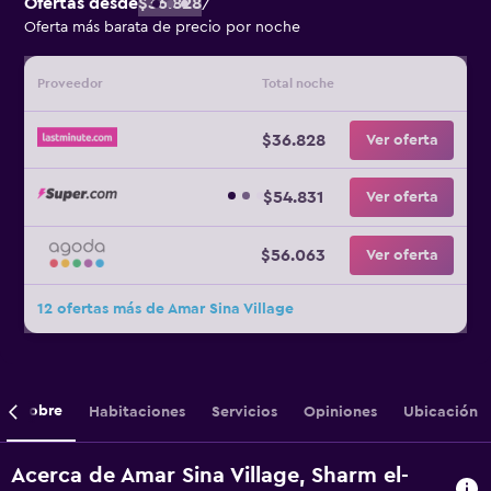
Ofertas desde
$36.828
/
Oferta más barata de precio por noche
Proveedor
Total noche
$36.828
Ver oferta
$54.831
Ver oferta
$56.063
Ver oferta
12 ofertas más de Amar Sina Village
Sobre
Habitaciones
Servicios
Opiniones
Ubicación
Acerca de Amar Sina Village, Sharm el-