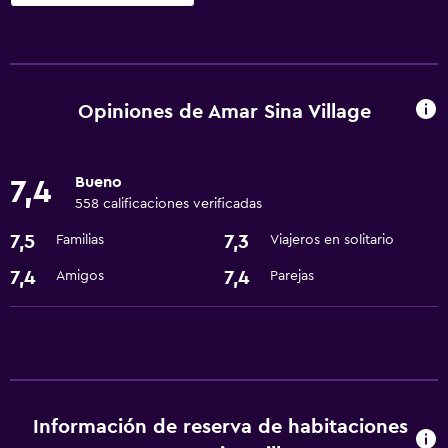
Comedor
Restaurante
Bar/lounge
Opiniones de Amar Sina Village
Minibar
Bueno
7,4
Actividades
558 calificaciones verificadas
Salón de belleza
7,5
7,3
Familias
Viajeros en solitario
Mesa de billar
7,4
7,4
Amigos
Parejas
Submarinismo
Servicios y facilidades
Check-out exprés
Cambio de divisas
Información de reserva de habitaciones
Recepción 24 horas