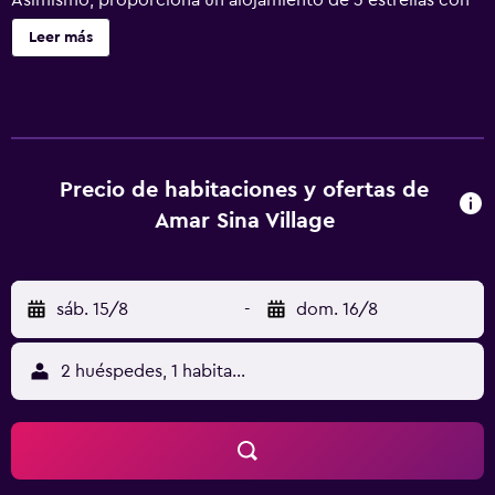
Asimismo, proporciona un alojamiento de 3 estrellas con
habitaciones con aire acondicionado. Los huéspedes
Leer más
podrán disfrutar de gran cantidad de instalaciones y
servicios, tales como registros de entrada y salida exprés,
un centro de buceo y una caja fuerte. El personal de
recepción puede atenderles todos los días a cualquier
hora y les puede ayudar con la reserva de entradas y
excursiones. Las habitaciones del hotel ofrecen un
Precio de habitaciones y ofertas de
entorno elegante donde relajarse, con multitud de
Amar Sina Village
comodidades como minibar. Los baños privados disponen
de bañera o ducha. El restaurante del hotel está abierto a
la hora de desayunar, comer y cenar y brinda un lugar
sáb. 15/8
-
dom. 16/8
ideal para aquellos que prefieren no alejarse del
alojamiento y de todo lo que ofrece. Para los huéspedes
que quieran salir a visitar la zona de los alrededores se
2 huéspedes, 1 habitación
ofrece comidas para llevar. Amar Sina Village Hotel Sharm
El-Sheikh está cerca de tiendas y restaurantes, y queda a
un breve trayecto en coche de Old Market. El Aeropuerto
Internacional de Sharm el-Sheikh se encuentra a un