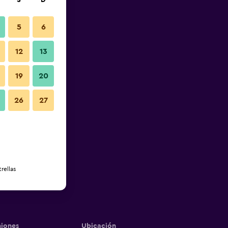
S
D
5
6
12
13
19
20
26
27
rellas
iones
Ubicación