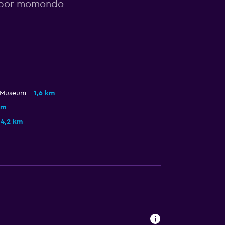
s por momondo
 Museum
1,6 km
km
4,2 km