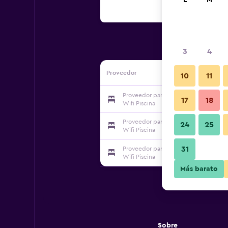
L
M
3
4
Proveedor
10
11
Proveedor para Condominio Nuevo R
17
18
Wifi Piscina
Proveedor para Condominio Nuevo R
24
25
Wifi Piscina
31
Proveedor para Condominio Nuevo R
Wifi Piscina
Más barato
Sobre