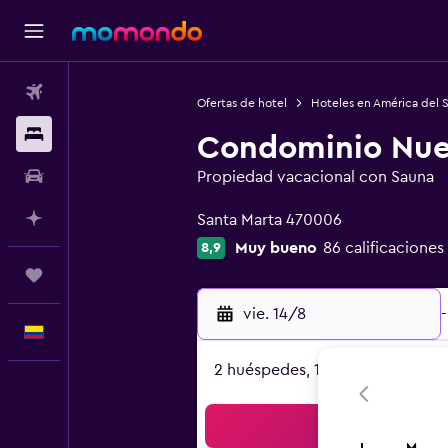
Vuelos
Ofertas de hotel
Hoteles en América del 
Alojamientos
Condominio Nuev
Carros
Propiedad vacacional con Sauna
Categoría 0
Planifica con IA
Santa Marta 470006
Muy bueno
86 calificaciones
8,9
Trips
vie. 14/8
-
Español
2 huéspedes, 1 habitación
Bus