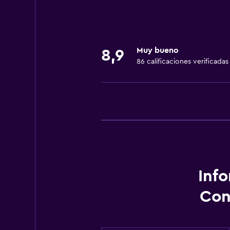
Servicios básicos
Aire acondicionado
Muy bueno
8,9
86 calificaciones verificadas
Inf
Con