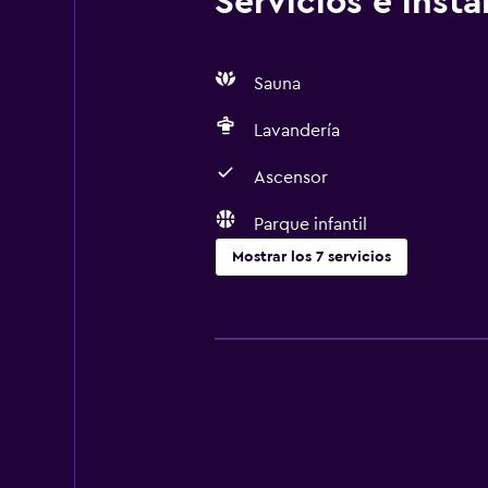
Servicios e inst
Sauna
Lavandería
Ascensor
Parque infantil
Mostrar los 7 servicios
Accesibilidad y adecuación
Ascensor
Áreas designadas para fumadores
Comedor
Nevera