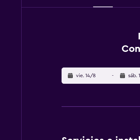
Con
vie. 14/8
-
sáb. 