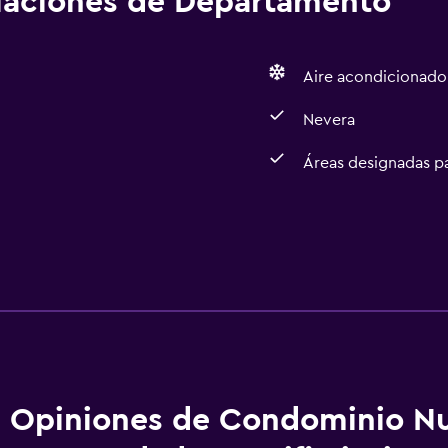
alaciones de Departamento
Aire acondicionado
Nevera
Áreas designadas p
Lavandería
Lavandería
Ideal para familias
Opiniones de Condominio N
Parque infantil