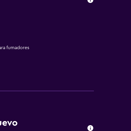
ara fumadores
uevo