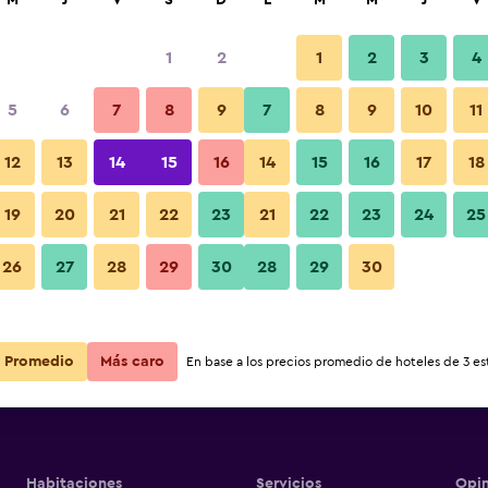
M
J
V
S
D
L
M
M
J
V
1
2
1
2
3
4
5
6
7
8
9
7
8
9
10
11
12
13
14
15
16
14
15
16
17
18
odadero,
Ver precios
19
20
21
22
23
21
22
23
24
25
odadero,
26
27
28
29
30
28
29
30
Ver precios
odadero,
Ver precios
Promedio
Más caro
En base a los precios promedio de hoteles de 3 est
Habitaciones
Servicios
Opin