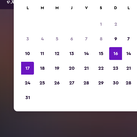
L
M
M
J
V
S
D
L
1
2
3
4
5
6
7
8
9
7
10
11
12
13
14
15
16
14
17
18
19
20
21
22
23
21
24
25
26
27
28
29
30
28
31