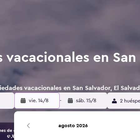
 vacacionales en San 
iedades vacacionales en San Salvador, El Salva
vie. 14/8
-
sáb. 15/8
2 huéspe
agosto 2026
s de opciones de hoteles y alojamientos.