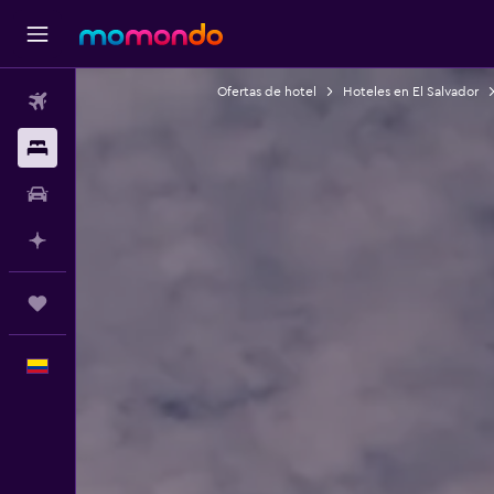
Ofertas de hotel
Hoteles en El Salvador
Vuelos
Alojamientos
Carros
Planifica con IA
Trips
Español