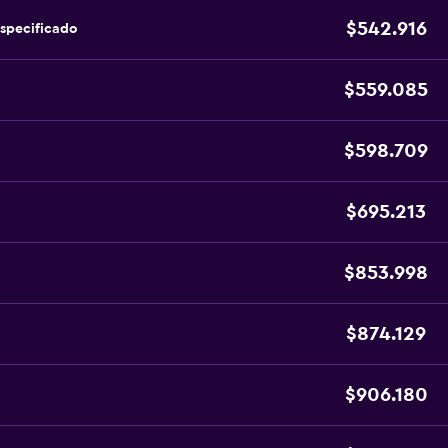
$542.916
specificado
$559.085
$598.709
$695.213
$853.998
$874.129
$906.180