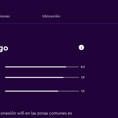
iones
Ubicación
ego
8,3
7,9
7,2
 conexión wifi en las zonas comunes es