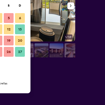
S
D
5
6
12
13
1/59
Vista del exterior
19
20
26
27
rellas