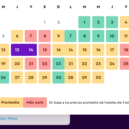
car
M
J
V
S
D
L
M
M
J
V
1
2
1
2
3
4
5
6
7
8
9
7
8
9
10
11
noche
Habitación
12
13
14
15
16
14
15
16
17
18
r
Total noche
19
20
21
22
23
21
22
23
24
25
$416.470
Ver oferta
26
27
28
29
30
28
29
30
Fotos
$542.916
Ver oferta
Promedio
Más caro
En base a los precios promedio de hoteles de 3 est
$559.085
Ver oferta
rrey Pines