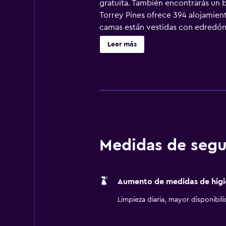
gratuita. También encontrarás un ba
Torrey Pines ofrece 394 alojamient
camas están vestidas con edredón 
canales por cable de suscripción y
Leer más
bañera o ducha con cabezal de duch
acceso a Internet wifi (de pago). 
nocturno de descubierta y servicio 
servicios de ocio y esparcimiento i
esparcimiento que se indican más a
Medidas de segu
Aumento de medidas de higi
Limpieza diaria, mayor disponibil