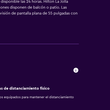
isponible las 24 horas. Hilton La Jolla
ciones disponen de balcón o patio. Las
visión de pantalla plana de 55 pulgadas con
era y tetera. Los baños están equipados con
or de pelo. Este complejo en La Jolla ofrece
periódicos gratuitos. Se ofrece servicio
ire libre y bañera de hidromasaje. Otros
 practicar las actividades de ocio y
que se aplique un recargo).
as de distanciamiento físico
los equipados para mantener el distanciamiento