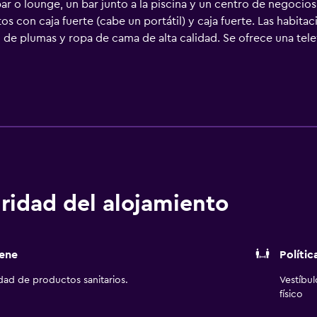
r o lounge, un bar junto a la piscina y un centro de negocios d
os con caja fuerte (cabe un portátil) y caja fuerte. Las habita
de plumas y ropa de cama de alta calidad. Se ofrece una tele
 películas de pago. Se ofrece frigorífico, microondas y cafet
a tipo lluvia, artículos de higiene personal gratuitos y secad
Los servicios para personas de negocios incluyen escritorio y 
de limpieza todos los días. En el alojamiento hay piscina al a
ncluyen una pista de tenis al aire libre y gimnasio. Se pueden
bajo en las instalaciones o cerca del alojamiento (es posible 
ridad del alojamiento
ene
Polític
idad de productos sanitarios.
Vestíbu
físico