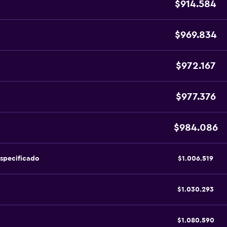
$914.584
$969.834
$972.167
$977.376
$984.086
specificado
$1.006.519
$1.030.293
$1.080.590