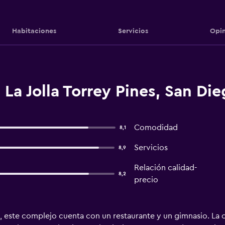
Habitaciones
Servicios
Opin
 La Jolla Torrey Pines, San Di
Comodidad
8,1
Servicios
8,9
Relación calidad-
8,2
precio
e, este complejo cuenta con un restaurante y un gimnasio. La