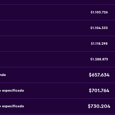
$1.103.726
$1.104.333
$1.118.298
$1.288.873
$657.634
ande
$701.764
o especificado
$730.204
o especificado