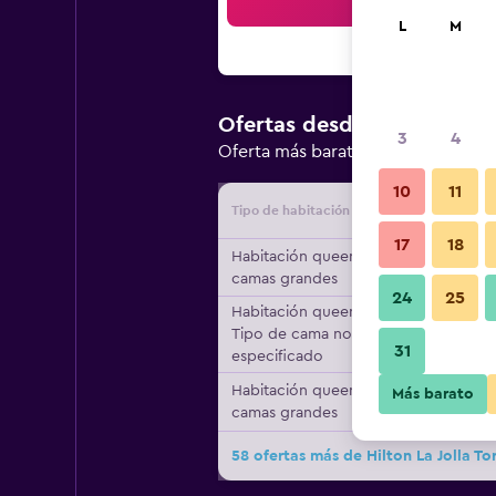
Bus
L
M
$416.470
Ofertas desde
/
3
4
Oferta más barata de precio por 
10
11
Tipo de habitación
Proveedo
17
18
Habitación queen, 2
camas grandes
24
25
Habitación queen,
Tipo de cama no
31
especificado
Habitación queen, 2
Más barato
camas grandes
58 ofertas más de Hilton La Jolla To