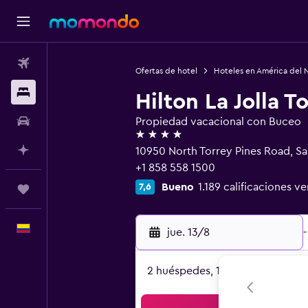
Vuelos
Ofertas de hotel
Hoteles en América del 
Alojamientos
Hilton La Jolla T
Carros
Propiedad vacacional con Buceo
4 estrellas
Planifica con IA
10950 North Torrey Pines Road, S
+1 858 558 1500
Bueno
1.189 calificaciones ve
7,6
Trips
Español
jue. 13/8
-
2 huéspedes, 1 habitación