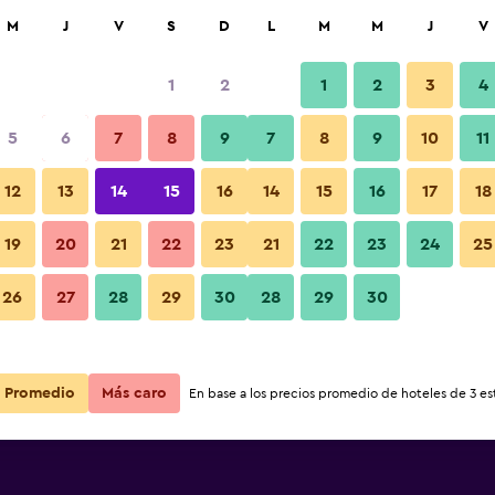
car
M
J
V
S
D
L
M
M
J
V
1
2
1
2
3
4
5
6
7
8
9
7
8
9
10
11
noche
12
13
14
15
16
14
15
16
17
18
r
Total noche
19
20
21
22
23
21
22
23
24
25
$110.413
Ver oferta
26
27
28
29
30
28
29
30
$154.342
Ver oferta
Promedio
Más caro
En base a los precios promedio de hoteles de 3 est