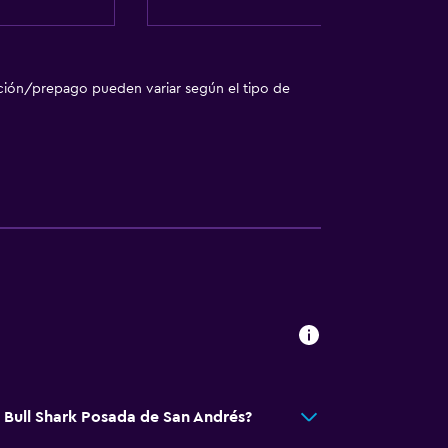
rior
ilios
ción/prepago pueden variar según el tipo de
 comunes
sporte
lle
o
go adicional)
á Bull Shark Posada de San Andrés?