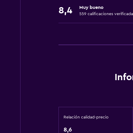
Ventilador
Muy bueno
8,4
Extinguidor
559 calificaciones verificada
Aire acondicionado
Toallas/ropa de cama (cargo adici
Papeleras
Adaptador
General
Ventana
Inf
Habitaciones familiares
Piso de cerámica/mármol
Vista a la piscina
Espacio de almacenamiento
Relación calidad-precio
Comedor
8,6