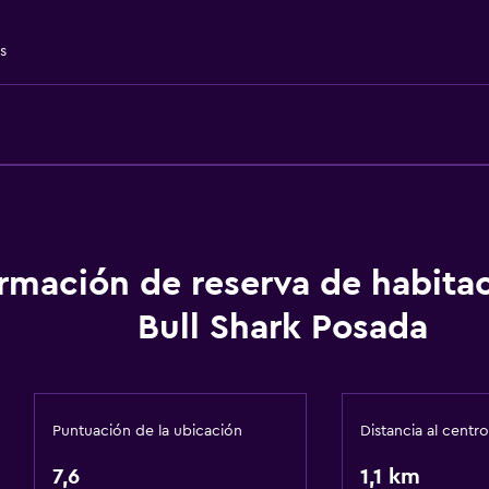
Entrada privada
s
onal)
Baño
Papel higiénico
ormación de reserva de habita
Ducha
Bull Shark Posada
Baño privado
Baño pequeño adicional
Puntuación de la ubicación
Distancia al centro
7,6
Salud y seguridad
1,1 km