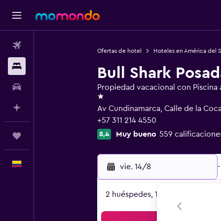
Vuelos
Ofertas de hotel
Hoteles en América del 
Alojamientos
Bull Shark Posad
Carros
Propiedad vacacional con Piscina al
1 estrella
Planifica con IA
Av Cundinamarca, Calle de la Coca
+57 311 214 4550
Muy bueno
559 calificacione
8,4
Trips
Español
vie. 14/8
-
2 huéspedes, 1 habitación