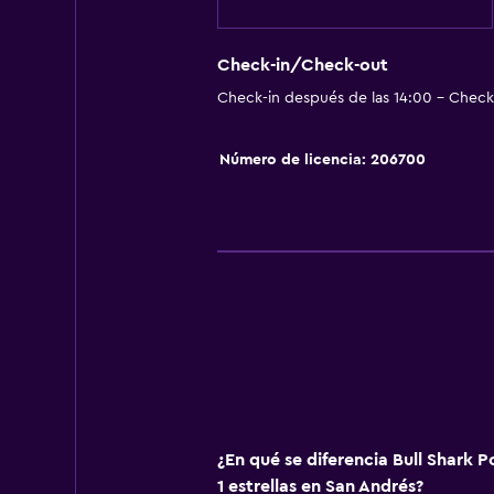
Nevera
Cocina compartida
Check-in/Check-out
Microondas
Check-in después de las 14:00 - Check-
Comedor
Número de licencia: 206700
Servicios y facilidades
Autos de alquiler
Servicio de despertador
Mostrador de información turístic
Acceso con llave
Sistema de entretenimiento
TV de pantalla plana
¿En qué se diferencia Bull Shark 
TV
1 estrellas en San Andrés?