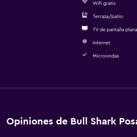
Wifi gratis
Terraza/patio
TV de pantalla plan
Internet
Microondas
Accesibilidad y adecuac
Unidad ubicada en la pla
aciones
Habitaciones para no fu
Almohada sin plumas
Plantas superiores acces
Opiniones de Bull Shark Po
Áreas designadas para 