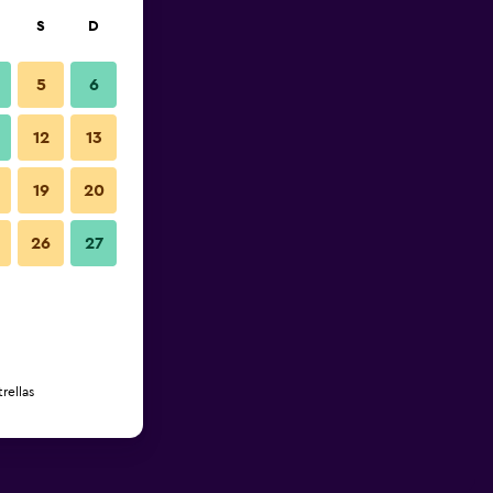
S
D
5
6
12
13
19
20
26
27
rellas