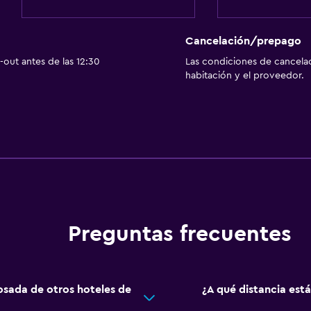
Cámaras CCTV en el exte
Limpieza diaria
Cancelación/prepago
Botiquín de primeros aux
out antes de las 12:30
Las condiciones de cancela
habitación y el proveedor.
Cámaras CCTV en zonas
Estacionamiento y tran
Estacionamiento en la ca
Estacionamiento gratuit
a
Servicio de traslado (car
Preguntas frecuentes
Piscina
Piscina pequeña
Posada de otros hoteles de
¿A qué distancia est
Piscina al aire libre