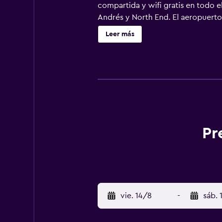
compartida y wifi gratis en todo 
Andrés y North End. El aeropuerto 
Leer más
Pr
vie. 14/8
-
sáb. 