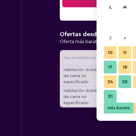
Bus
L
M
$110.413
Ofertas desde
/
3
4
Oferta más barata de precio por 
10
11
Tipo de habitación
Proveedo
17
18
Habitación doble, Tipo
de cama no
24
25
especificado
Habitación doble, Tipo
31
de cama no
especificado
Más barato