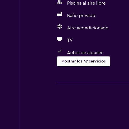
Piscina al aire libre
Baño privado
Aire acondicionado
TV
Autos de alquiler
Mostrar los 47 servicios
Servicios básicos
Wifi gratis
Wifi disponible en todas las instal
Internet
Ropa de cama
Toallas