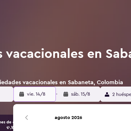
 vacacionales en Sab
iedades vacacionales en Sabaneta, Colombia
vie. 14/8
-
sáb. 15/8
2 huéspe
agosto 2026
s de opciones de hoteles y alojamientos.