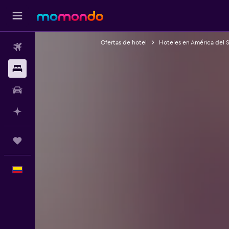
Ofertas de hotel
Hoteles en América del 
Vuelos
Alojamientos
Carros
Planifica con IA
Trips
Español