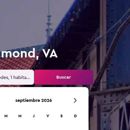
hmond, VA
Buscar
des, 1 habitación
septiembre 2026
M
M
J
V
S
D