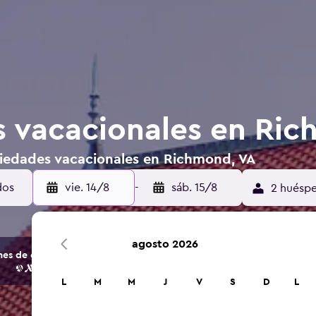
 vacacionales en Ric
iedades vacacionales en Richmond, VA
vie. 14/8
-
sáb. 15/8
2 huéspe
agosto 2026
s de opciones de hoteles y alojamientos.
L
M
M
J
V
S
D
L