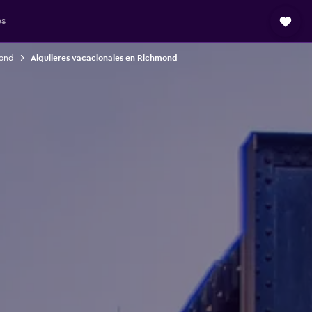
es
mond
Alquileres vacacionales en Richmond