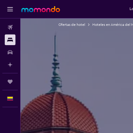
L
Ofertas de hotel
Hoteles en América del 
Vuelos
Alojamientos
Carros
Planifica con IA
Trips
Español