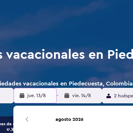
 vacacionales en Pie
iedades vacacionales en Piedecuesta, Colombia
jue. 13/8
-
vie. 14/8
2 huéspe
agosto 2026
s de opciones de hoteles y alojamientos.