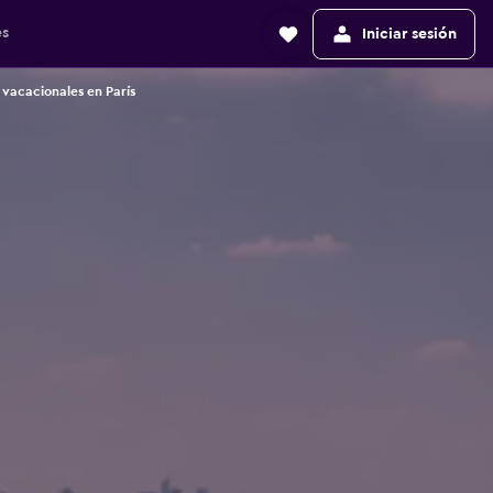
es
Iniciar sesión
 vacacionales en París