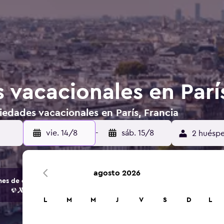
 vacacionales en París
edades vacacionales en París, Francia
vie. 14/8
-
sáb. 15/8
2 huéspe
agosto 2026
s de opciones de hoteles y alojamientos.
L
M
M
J
V
S
D
L