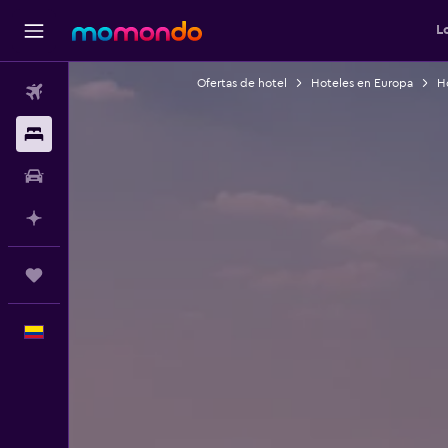
L
Ofertas de hotel
Hoteles en Europa
Ho
Vuelos
Alojamientos
Carros
Planifica con IA
Trips
Español