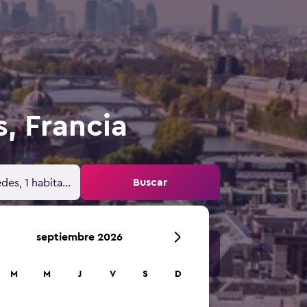
, Francia
Buscar
des, 1 habitación
septiembre 2026
M
M
J
V
S
D