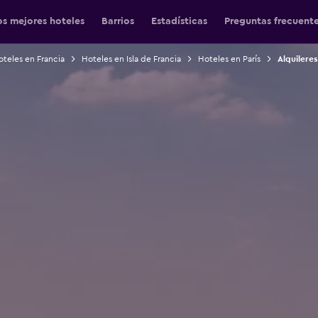
os mejores hoteles
Barrios
Estadísticas
Preguntas frecuent
teles en Francia
Hoteles en Isla de Francia
Hoteles en París
Alquileres