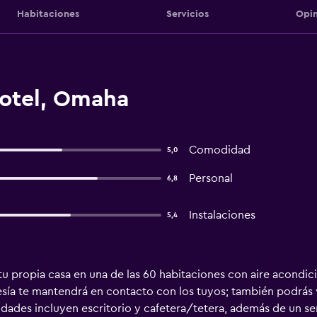
Habitaciones
Servicios
Opin
otel, Omaha
Comodidad
5,0
Personal
6,8
Instalaciones
5,4
u propia casa en una de las 60 habitaciones con aire acondic
esía te mantendrá en contacto con los tuyos; también podrás v
ades incluyen escritorio y cafetera/tetera, además de un serv