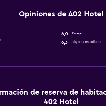
Servicios y facilidades
Opiniones de 402 Hotel
Recepción 24 horas
6,0
Parejas
s
6,3
Viajeros en solitario
ormación de reserva de habita
402 Hotel