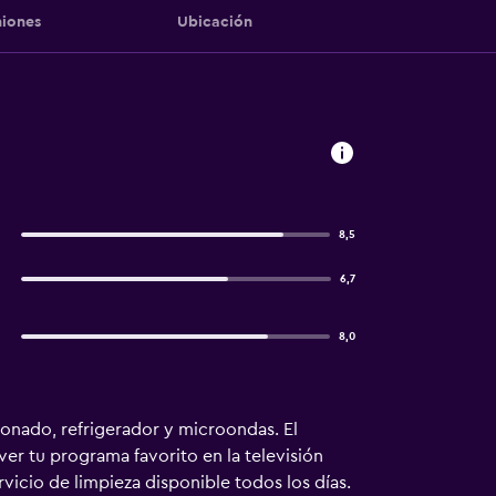
iones
Ubicación
8,5
6,7
8,0
ionado, refrigerador y microondas. El
er tu programa favorito en la televisión
icio de limpieza disponible todos los días.