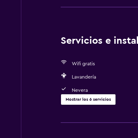
una temperatura mínima de 60 °C L
implementando medidas de segurid
Estados Unidos) Administrador o an
Servicios e inst
Wifi gratis
Lavandería
Nevera
Mostrar los 6 servicios
Lavandería
Lavandería
Servicios de lavandería/tintorería