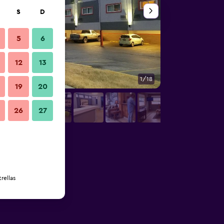
S
D
5
6
12
13
1/18
Otros
19
20
26
27
rellas