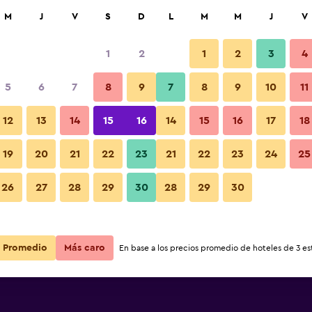
car
M
J
V
S
D
L
M
M
J
V
1
2
1
2
3
4
5
6
7
8
9
7
8
9
10
11
Edificio
12
13
14
15
16
14
15
16
17
18
Ver precios
19
20
21
22
23
21
22
23
24
25
Fotos
26
27
28
29
30
28
29
30
Ver precios
Ver precios
Promedio
Más caro
En base a los precios promedio de hoteles de 3 est