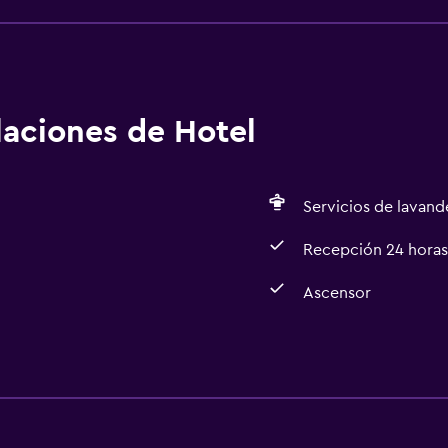
as superficies donde hay más contacto se limpian con desinf
ad para los huéspedes El establecimiento cumple con las pr
fitrión profesional
alaciones de Hotel
Servicios de lavande
Recepción 24 horas
Ascensor
Accesibilidad y adecuac
Ascensor