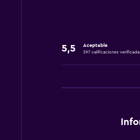
Comedor
Nevera
Servicios básicos
Aceptable
5,5
Wifi gratis
397 calificaciones verificada
Inf