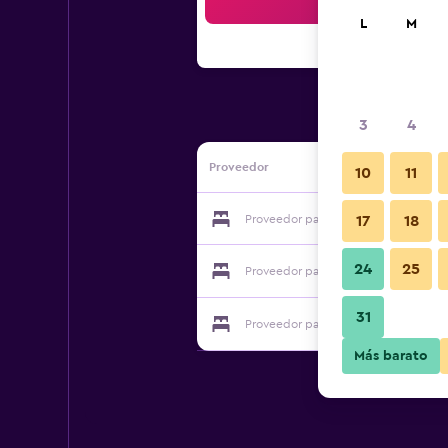
Bus
L
M
3
4
Proveedor
10
11
Proveedor para 402 Hotel
17
18
24
25
Proveedor para 402 Hotel
31
Proveedor para 402 Hotel
Más barato