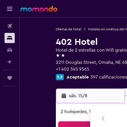
Vuelos
Ofertas de hotel
Hoteles en América del 
Alojamientos
402 Hotel
Carros
Hotel de 2 estrellas con Wifi gratis
2 estrellas
Planifica con IA
2211 Douglas Street, Omaha, NE 6
+1 402 345 9565
Aceptable
397 calificaciones
5,5
Trips
sáb. 15/8
-
2 huéspedes, 1 habitación