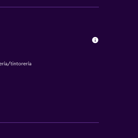
ectante El establecimiento asegura que está
ácticas de desinfección de SafeStay (AHLA,
ría/tintorería
ión