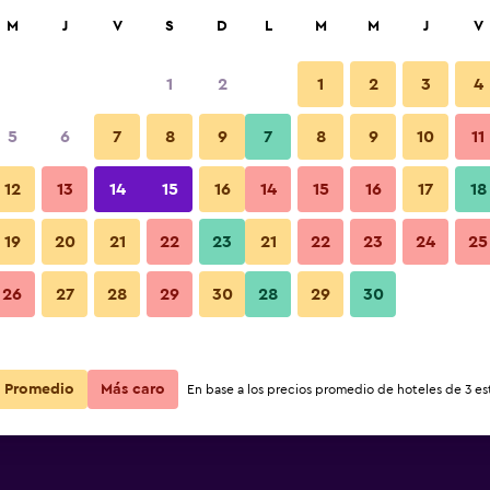
car
M
J
V
S
D
L
M
M
J
V
1
2
1
2
3
4
5
6
7
8
9
7
8
9
10
11
noche
Edificio
12
13
14
15
16
14
15
16
17
18
r
Total noche
19
20
21
22
23
21
22
23
24
25
$335.501
Ver oferta
Fotos
26
27
28
29
30
28
29
30
Promedio
Más caro
En base a los precios promedio de hoteles de 3 est