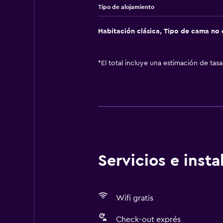
Tipo de alojamiento
principales Se proporciona gel pa
Check-in sin contacto disponible 
Habitación clásica, Tipo de cama no 
deja pasar un tiempo entre cada nu
donde hay más contacto se limpia
huéspedes Check-out sin contacto
*
El total incluye una estimación de tas
Servicios e inst
Wifi gratis
Check-out exprés