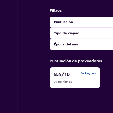
Filtros
Puntuación
Tipo de viajero
Época del año
Puntuación de proveedores
8.4
8.4
/10
de
79 opiniones
10