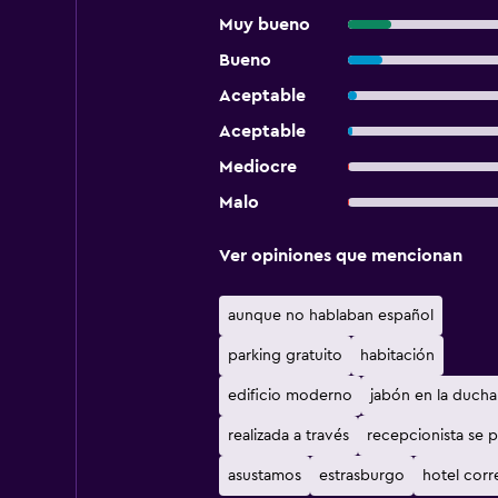
Muy bueno
Bueno
Aceptable
Aceptable
Mediocre
Malo
Ver opiniones que mencionan
aunque no hablaban español
parking gratuito
habitación
edificio moderno
jabón en la ducha
realizada a través
recepcionista se p
asustamos
estrasburgo
hotel corr