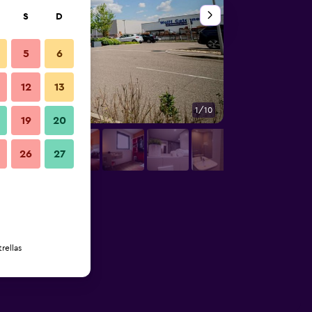
S
D
5
6
12
13
1/10
Otros
19
20
26
27
rellas