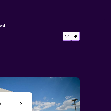
otel
6