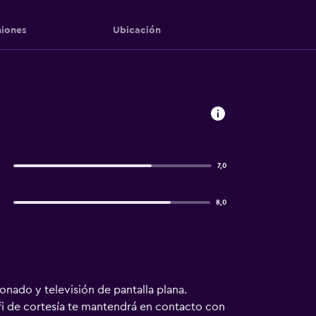
iones
Ubicación
7,0
8,0
onado y televisión de pantalla plana.
fi de cortesía te mantendrá en contacto con