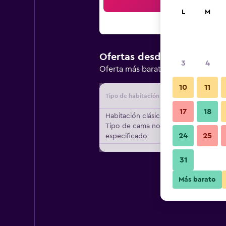
Bus
L
M
$335.501
Ofertas desde
/
3
4
Oferta más barata de precio por 
10
11
Tipo de habitación
Proveedo
17
18
Habitación clásica,
Tipo de cama no
24
25
especificado
31
Más barato