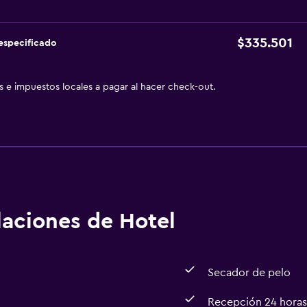
ra manos gratis a los huéspedes Se implementan medidas de d
El establecimiento asegura que está implementando medidas pa
$335.501
especificado
eva estadía 24 horas Las sábanas y toallas se lavan a una tem
n con desinfectante El establecimiento asegura que está im
 disponible
as e impuestos locales a pagar al hacer check-out.
alaciones de Hotel
Secador de pelo
Recepción 24 horas