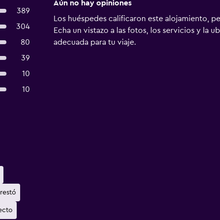
Aún no hay opiniones
389
Los huéspedes calificaron este alojamiento, p
304
Echa un vistazo a las fotos, los servicios y la u
80
adecuada para tu viaje.
39
10
10
restó
ecto