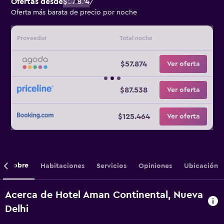
Ofertas desde
$57.874
/
Oferta más barata de precio por noche
Proveedor
Total noche
$57.874
Ver oferta
$87.538
Ver oferta
$125.464
Ver oferta
Sobre
Habitaciones
Servicios
Opiniones
Ubicación
Acerca de Hotel Aman Continental, Nueva
Delhi