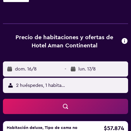
Connaught Place,Railway Station & Metro dispone de WiFi
gratuita en todo el hotel. La recepción está abierta las 24
horas. El hotel también ofrece un servicio de alquiler de
coches. El Aman Continental With Restaurant - 5Mins from
Connaught Place,Railway Station & Metro está a 5,2 km del
estadio de críquet Feroz Shah Kotla, mientras que el Fuerte
Precio de habitaciones y ofertas de
Rojo se halla a 6,8 km. El aeropuerto internacional de
Hotel Aman Continental
Delhi, el más cercano, queda a 16,3 km del
establecimiento. El restaurante de la azotea del hotel
ofrece platos locales e internacionales, así como refrescos
dom. 16/8
-
lun. 17/8
y aperitivos ligeros.
2 huéspedes, 1 habitación
$57.874
Habitación deluxe, Tipo de cama no