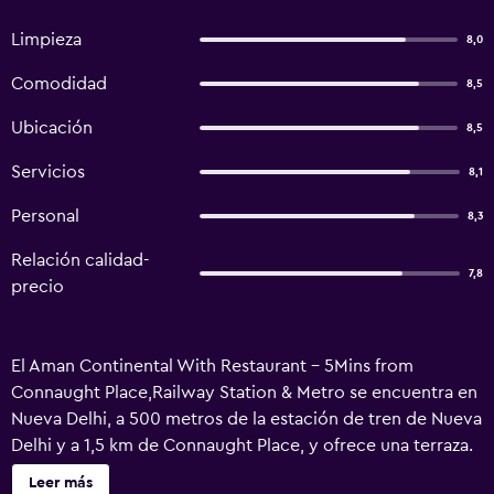
Limpieza
8,0
Comodidad
8,5
Ubicación
8,5
Servicios
8,1
Personal
8,3
Relación calidad-
7,8
precio
El Aman Continental With Restaurant - 5Mins from
Connaught Place,Railway Station & Metro se encuentra en
Nueva Delhi, a 500 metros de la estación de tren de Nueva
Delhi y a 1,5 km de Connaught Place, y ofrece una terraza.
El Aman Continental With Restaurant - 5Mins from
Leer más