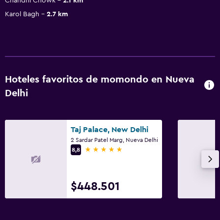
Chandni Chowk
2.1 km
Karol Bagh
2.7 km
Hoteles favoritos de momondo en Nueva
Delhi
Taj Palace, New Delhi
2 Sardar Patel Marg, Nueva Delhi
5 estrellas
8,8
$448.501