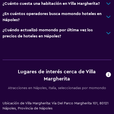
¿Cuánto cuesta una habitación en Villa Margherita?
Habitaciones para no fumadores disponibles
Mascotas permitidas bajo consulta (pueden aplicar cargos
¿En cuántos operadores busca momondo hoteles en
extra)
Nápoles?
Accesibilidad
¿Cuándo actualizó momondo por última vez los
Ascensor
precios de hoteles en Nápoles?
Ascensor disponible
Estacionamiento accesible
Lavamanos bajo
Inodoro con barras de apoyo
Lugares de interés cerca de Villa
Áreas designadas para fumadores
Margherita
Atracciones en Nápoles, Italia, seleccionadas por momondo
Baño
Ducha
Ubicación de Villa Margherita: Via Del Parco Margherita 101, 80121
Inodoro con cisterna alta
Nápoles, Provincia de Nápoles