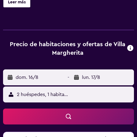
Leer más
panorámico de la azotea del hotel. Algunas habitaciones
también tienen balcón. Este hotel está rodeado de
elegantes edificios antiguos, cerca de las paradas de
autobús, el metro y el funicular y del distrito comercial
Vomero de la ciudad.
Precio de habitaciones y ofertas de Villa
Margherita
dom. 16/8
-
lun. 17/8
2 huéspedes, 1 habitación