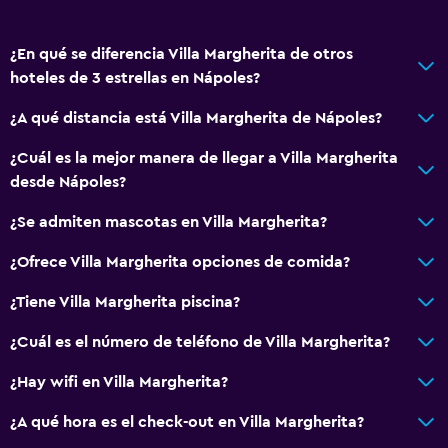
Check-in/check-out privado
¿En qué se diferencia Villa Margherita de otros
General
hoteles de 3 estrellas en Nápoles?
Vista a una calle tranquila
¿A qué distancia está Villa Margherita de Nápoles?
Habitaciones familiares
Vista al mar
¿Cuál es la mejor manera de llegar a Villa Margherita
desde Nápoles?
Zona de estar
Vista al jardín
¿Se admiten mascotas en Villa Margherita?
Casilleros
¿Ofrece Villa Margherita opciones de comida?
Teléfono
¿Tiene Villa Margherita piscina?
Piso de cerámica/mármol
¿Cuál es el número de teléfono de Villa Margherita?
Vista a la ciudad
Espacio de almacenamiento
¿Hay wifi en Villa Margherita?
¿A qué hora es el check-out en Villa Margherita?
Accesibilidad y adecuación