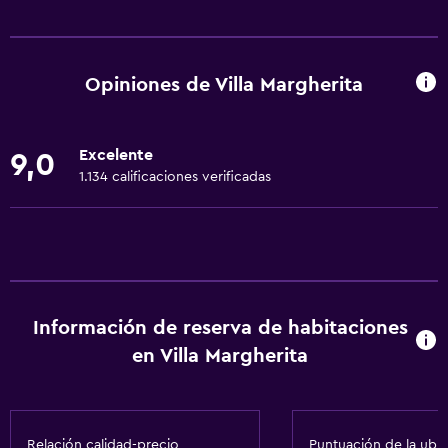
Servicios básicos
Wifi gratis
Wifi disponible en todas las instalaciones
Opiniones de Villa Margherita
Internet
Toallas
Excelente
9,0
Extinguidor
1.134 calificaciones verificadas
Artículos de aseo gratis
Champú
Alarma de humo
Calefacción
Información de reserva de habitaciones
Gel de ducha
en Villa Margherita
Aire acondicionado
Toallas/ropa de cama (cargo adicional)
Papeleras
Relación calidad-precio
Puntuación de la ubi