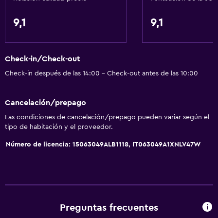
Acondicionador
9,1
9,1
Servicios y facilidades
Centro de negocios
Check-in/Check-out
Autos de alquiler
Check-in después de las 14:00 - Check-out antes de las 10:00
Servicio de despertador
Servicio de conserjería
Cancelación/prepago
Caja fuerte
Las condiciones de cancelación/prepago pueden variar según el
Instalaciones para reuniones
tipo de habitación y el proveedor.
Servicio de habitaciones
Número de licencia: 15063049ALB1118, IT063049A1XNLV47W
Mostrador de información turística
Acceso con llave
Check-out exprés
Botella de agua
Preguntas frecuentes