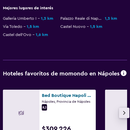
Gorro de baño
Mejores lugares de interés
Baño pequeño adicional
Secador de pelo
Galleria Umberto I
1,3 km
Palazzo Reale di Napoli
1,3 km
Via Toledo
1,5 km
Castel Nuovo
1,5 km
Aseo
Castel dell'Ovo
1,6 km
Papel higiénico
Baño privado
Comedor
Copas
Hoteles favoritos de momondo en Nápoles
Servicio de entrega de comida
Minibar
Bed Boutique Napoli Colors
Restaurante
Nápoles, Provincia de Nápoles
8,1
Nevera
La comida se puede entregar en el alojamiento
Comedor
$309.226