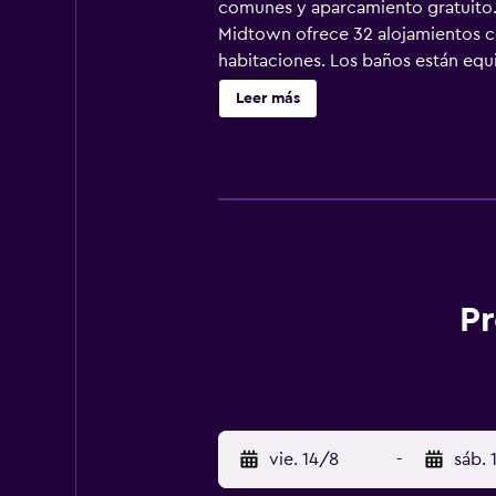
comunes y aparcamiento gratuito. 
Midtown ofrece 32 alojamientos con
habitaciones. Los baños están eq
Internet wifi gratis. Es posible so
Leer más
petición.
Pr
vie. 14/8
-
sáb. 