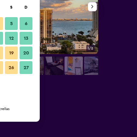
S
D
5
6
12
13
1/8
Habitación
19
20
26
27
rellas