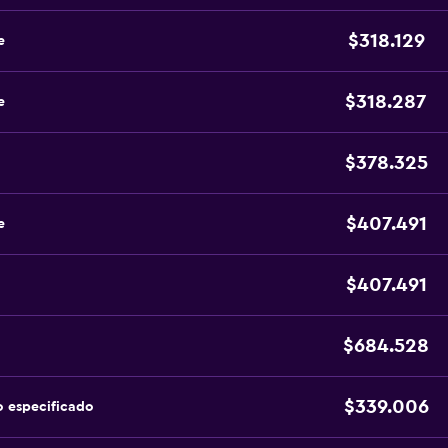
$318.129
e
$318.287
e
$378.325
$407.491
e
$407.491
$684.528
$339.006
o especificado