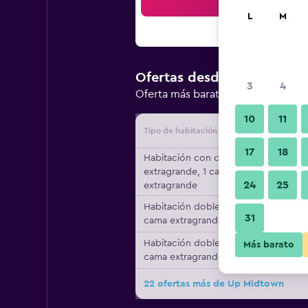
Bus
L
M
$207.257
Ofertas desde
/
3
4
Oferta más barata de precio por 
10
11
Tipo de habitación
Proveedo
17
18
Habitación con cama
extragrande, 1 cama
24
25
extragrande
Habitación doble, 1
31
cama extragrande
Habitación doble, 1
Más barato
cama extragrande
22 ofertas más de Up Midtown