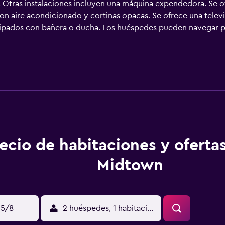
Otras instalaciones incluyen una máquina expendedora. Se ofr
 aire acondicionado y cortinas opacas. Se ofrece una televis
uipados con bañera o ducha. Los huéspedes pueden navegar po
licitar tabla de planchar con plancha, secador de pelo y cambio
ecio de habitaciones y oferta
Midtown
15/8
2 huéspedes, 1 habitación