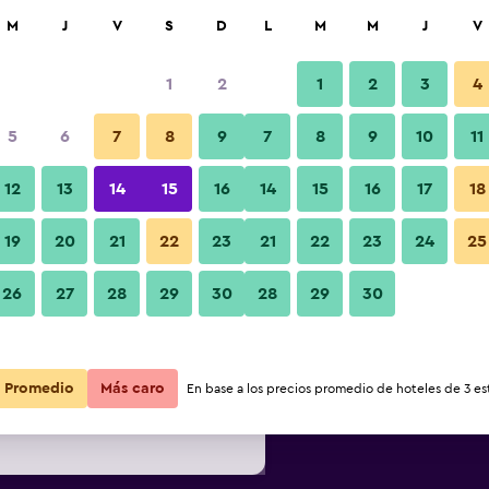
car
M
J
V
S
D
L
M
M
J
V
1
2
1
2
3
4
5
6
7
8
9
7
8
9
10
11
noche
Vista del exterior
12
13
14
15
16
14
15
16
17
18
r
Total noche
19
20
21
22
23
21
22
23
24
25
$207.257
Ver oferta
Fotos
26
27
28
29
30
28
29
30
$210.451
Ver oferta
Promedio
Más caro
En base a los precios promedio de hoteles de 3 est
$228.767
Ver oferta