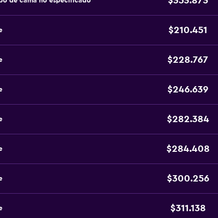
$353.873
po de cama no especificado
$210.451
e
$228.767
e
$246.639
e
$282.384
e
$284.408
e
$300.256
e
$311.138
e