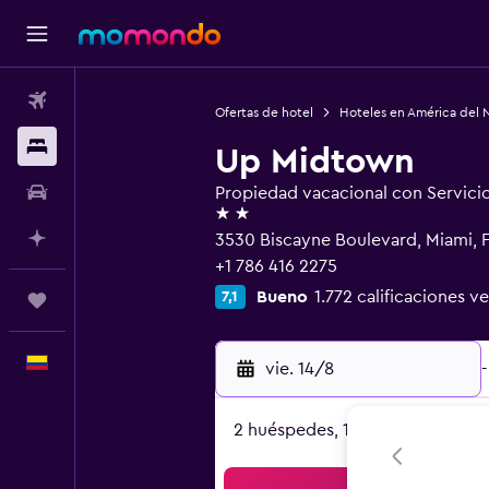
Vuelos
Ofertas de hotel
Hoteles en América del 
Alojamientos
Up Midtown
Carros
Propiedad vacacional con Servici
2 estrellas
Planifica con IA
3530 Biscayne Boulevard, Miami, F
+1 786 416 2275
Bueno
1.772 calificaciones ve
7,1
Trips
Español
vie. 14/8
-
2 huéspedes, 1 habitación