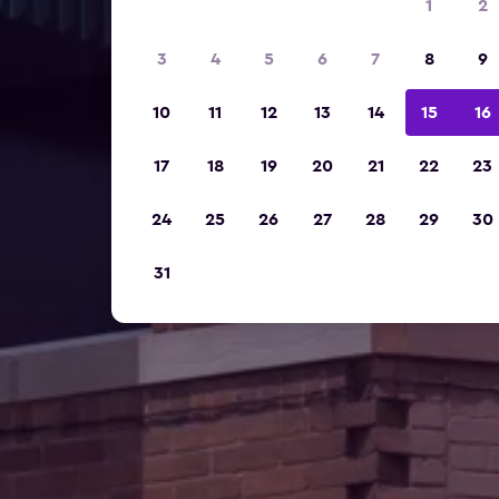
1
2
3
4
5
6
7
8
9
10
11
12
13
14
15
16
17
18
19
20
21
22
23
24
25
26
27
28
29
30
31