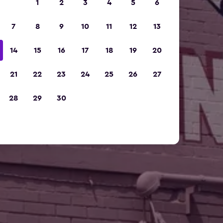
1
2
3
4
5
6
7
8
9
10
11
12
13
14
15
16
17
18
19
20
21
22
23
24
25
26
27
28
29
30