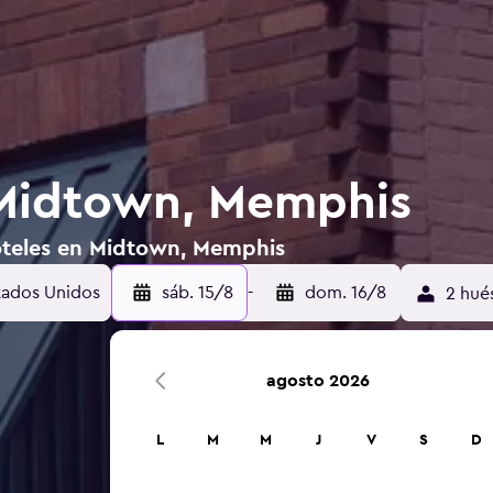
 Midtown, Memphis
oteles en Midtown, Memphis
tados Unidos
sáb. 15/8
-
dom. 16/8
2 hué
agosto 2026
L
M
M
J
V
S
D