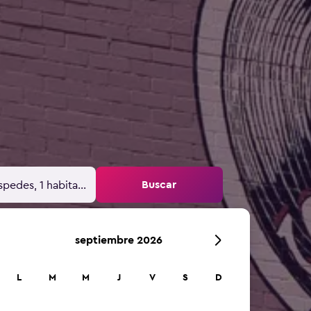
Buscar
spedes, 1 habitación
septiembre 2026
L
M
M
J
V
S
D