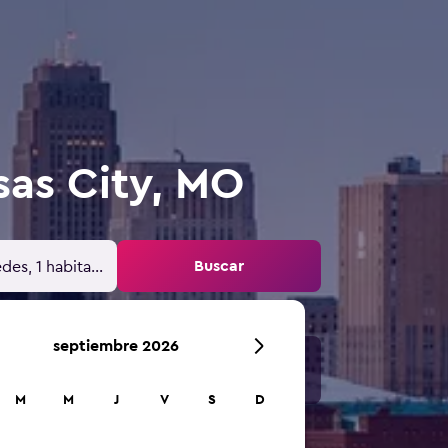
sas City, MO
Buscar
des, 1 habitación
septiembre 2026
M
M
J
V
S
D