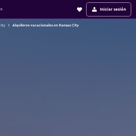
es
Iniciar sesión
ity
Alquileres vacacionales en Kansas City