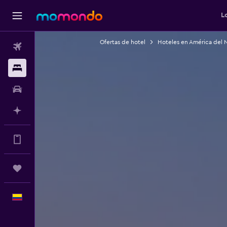
L
Ofertas de hotel
Hoteles en América del 
Vuelos
Alojamientos
Carros
Planifica con IA
Muchos más beneficios en la app
Trips
Español