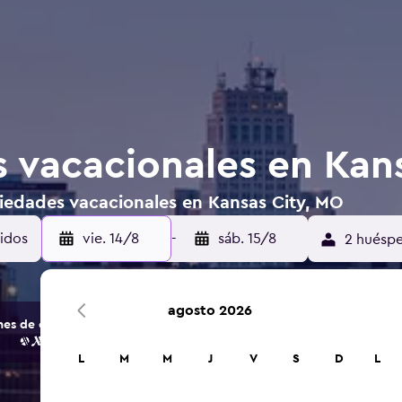
 vacacionales en Kan
iedades vacacionales en Kansas City, MO
nidos
vie. 14/8
-
sáb. 15/8
2 huéspe
agosto 2026
s de opciones de hoteles y alojamientos.
L
M
M
J
V
S
D
L