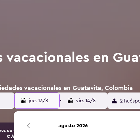
 vacacionales en Guat
iedades vacacionales en Guatavita, Colombia
jue. 13/8
-
vie. 14/8
2 huéspe
agosto 2026
s de opciones de hoteles y alojamientos.