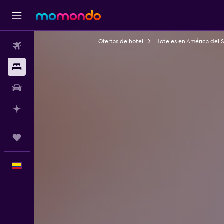
Ofertas de hotel
Hoteles en América del 
Vuelos
Alojamientos
Carros
Planifica con IA
Trips
Español