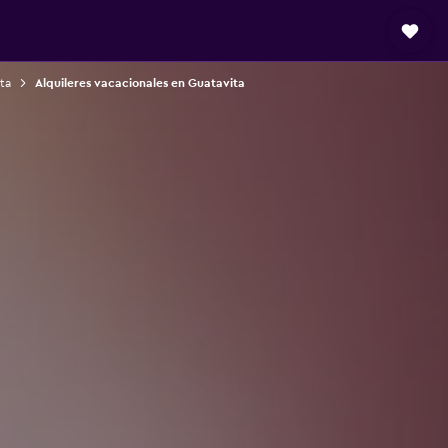
ta
Alquileres vacacionales en Guatavita