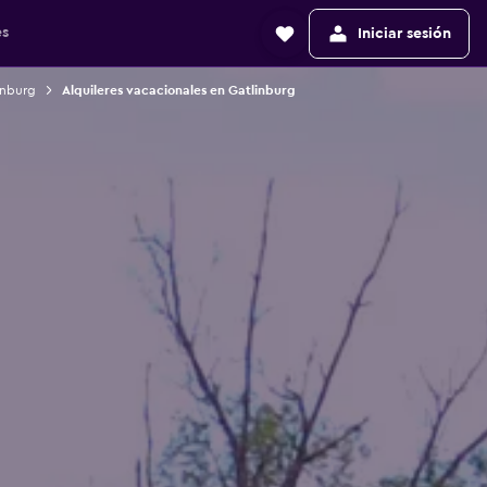
es
Iniciar sesión
inburg
Alquileres vacacionales en Gatlinburg