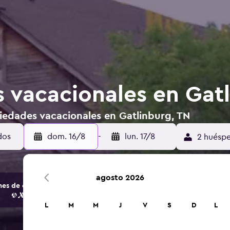
 vacacionales en Gatl
iedades vacacionales en Gatlinburg, TN
dos
dom. 16/8
-
lun. 17/8
2 huéspe
agosto 2026
s de opciones de hoteles y alojamientos.
L
M
M
J
V
S
D
L