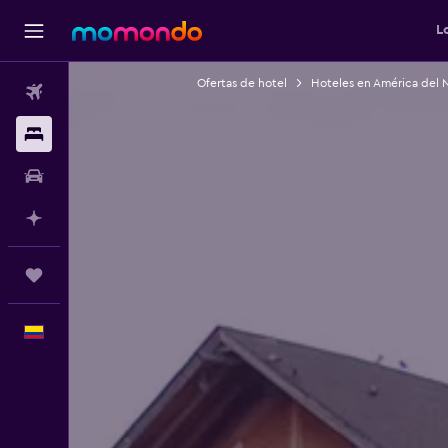
L
Ofertas de hotel
Hoteles en América del 
Vuelos
Alojamientos
Carros
Planifica con IA
Trips
Español