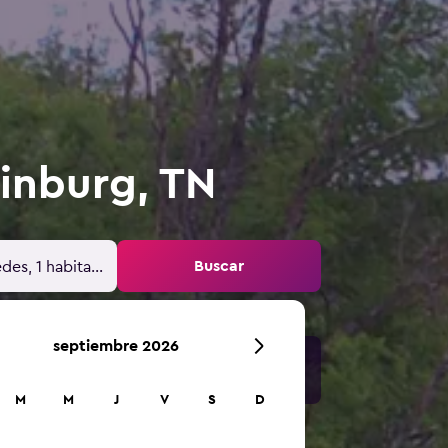
inburg, TN
Buscar
des, 1 habitación
septiembre 2026
M
M
J
V
S
D