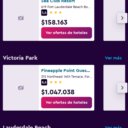
Sea Club Resort
619 Fort Lauderdale Beach Boulevard, Fort Lauderdale, FL
3 estrellas
5,4
$158.163
Ver ofertas de hoteles
Victoria Park
Ver más
Pineapple Point Guesthouse & Resort - Gay Men's Resort
315 Northeast 16th Terrace, Fort Lauderdale, FL
3 estrellas
8,6
$1.047.038
Ver ofertas de hoteles
Lauderdale Beach
Ver más