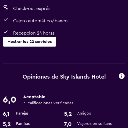
Check-out exprés
Cajero automático/banco
Recepción 24 horas
Mostrar los 22 servicios
Servicios y facilidades
Cajero automático/banco
Servicio de habitaciones
Opiniones de Sky Islands Hotel
Centro de negocios
Check-out exprés
Aceptable
6,0
Cambio de divisas
71 calificaciones verificadas
Recepción 24 horas
6,1
5,2
Parejas
Amigos
5,2
7,0
Familias
Viajeros en solitario
Cocina