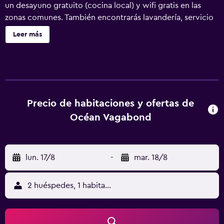
un desayuno gratuito (cocina local) y wifi gratis en las
zonas comunes. También encontrarás lavandería, servicio
de recepción 24 horas y una biblioteca. Océan Vagabond
Leer más
ofrece 14 alojamientos con artículos de higiene personal
gratuitos. Se ofrece una televisión LCD con canales por
cable. Los huéspedes pueden navegar por la web gracias
a nuestro acceso a Internet wifi gratis. Se ofrece servicio
de limpieza todos los días. Los servicios de ocio y
esparcimiento en este hotel incluyen una piscina al aire
Precio de habitaciones y ofertas de
libre. No se permite la entrada a la piscina de niños
Océan Vagabond
menores de 12 años sin la supervisión de un adulto. Se
pueden practicar las actividades de ocio y esparcimiento
que se indican más abajo en las instalaciones o cerca del
lun. 17/8
-
mar. 18/8
alojamiento (es posible que se aplique un recargo).
2 huéspedes, 1 habitación