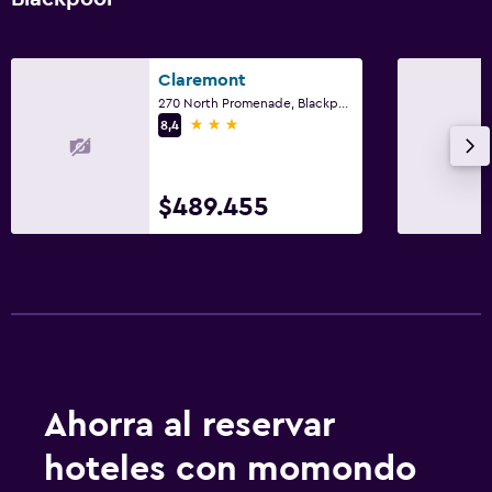
Claremont
270 North Promenade, Blackpool
3 estrellas
8,4
$489.455
Ahorra al reservar
hoteles con momondo