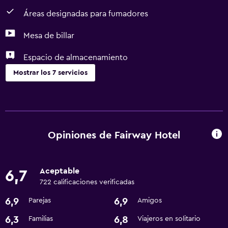
Áreas designadas para fumadores
Mesa de billar
Espacio de almacenamiento
Mostrar los 7 servicios
Comedor
Restaurante
Bar/lounge
Opiniones de Fairway Hotel
Estacionamiento y transporte
Aceptable
6,7
Traslado aeropuerto
722 calificaciones verificadas
6,9
6,9
Parejas
Amigos
Accesibilidad y adecuación
Áreas designadas para fumadores
6,3
6,8
Familias
Viajeros en solitario