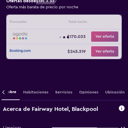
Ofertas desde
$170.033
/
Oferta más barata de precio por noche
Proveedor
Total noche
$170.033
Ver oferta
$245.319
Ver oferta
Sobre
Habitaciones
Servicios
Opiniones
Ubicación
Acerca de Fairway Hotel, Blackpool