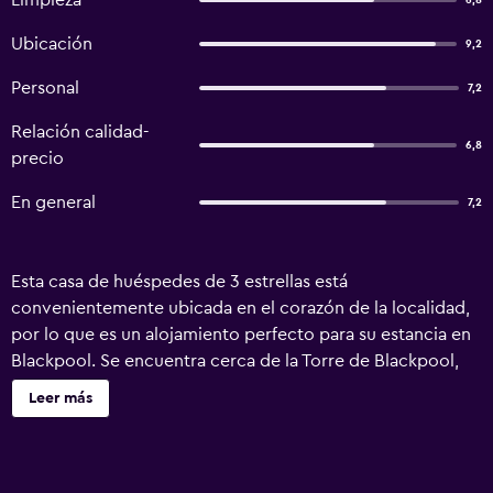
Limpieza
6,8
Ubicación
9,2
Personal
7,2
Relación calidad-
6,8
precio
En general
7,2
Esta casa de huéspedes de 3 estrellas está
convenientemente ubicada en el corazón de la localidad,
por lo que es un alojamiento perfecto para su estancia en
Blackpool. Se encuentra cerca de la Torre de Blackpool,
así como de las tiendas y los locales nocturnos de la zona.
Leer más
Esta acogedora casa de huéspedes cuenta con una gran
cantidad de servicios e instalaciones entre los cuales hay
un bar cafetería, traslados al aeropuerto y un servicio de