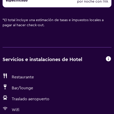
especificado
por noche con IVA
Winter Gardens se encuentra a menos de cinco minutos
andando.
*
El total incluye una estimación de tasas e impuestos locales a
pagar al hacer check-out.
Servicios e instalaciones de Hotel
Restaurante
Bar/lounge
Traslado aeropuerto
Wifi