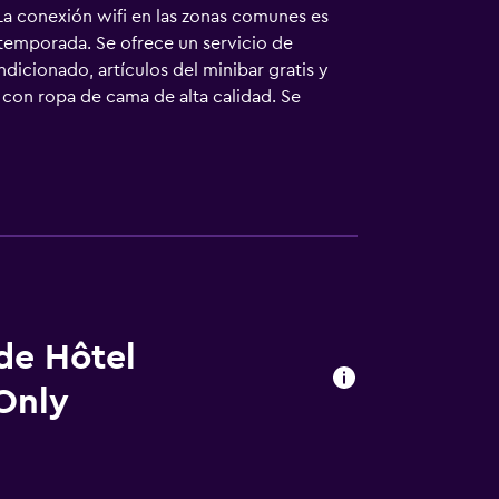
a conexión wifi en las zonas comunes es
 temporada. Se ofrece un servicio de
ndicionado, artículos del minibar gratis y
 con ropa de cama de alta calidad. Se
bañera o ducha, albornoces, zapatillas y
is. Los servicios para personas de negocios
afetera y tetera y secador de pelo. Se
e ofrece servicio de limpieza a petición. En
car las actividades de ocio y esparcimiento
 un recargo).
 de Hôtel
 Only