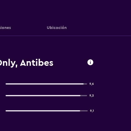
iones
Ubicación
Only, Antibes
9,6
9,2
9,1