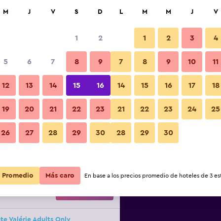
car
M
J
V
S
D
L
M
M
J
V
1
2
1
2
3
4
5
6
7
8
9
7
8
9
10
11
noche
Otros
12
13
14
15
16
14
15
16
17
18
r
Total noche
19
20
21
22
23
21
22
23
24
25
$183.518
Ver oferta
Fotos
26
27
28
29
30
28
29
30
$1.051.032
Ver oferta
Promedio
Más caro
En base a los precios promedio de hoteles de 3 est
$1.368.058
Ver oferta
nte Valérie Adults Only