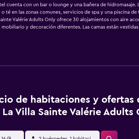
l cuenta con un bar o lounge y una bañera de hidromasaje. L
 o té en las zonas comunes, servicios de spa y una piscina de
 Sainte Valérie Adults Only ofrece 30 alojamientos con aire aco
 mobiliario y decoración diferentes. Las camas están vestidas
plana con canales por satélite. Los baños están equipados con 
itos. Este hotel en Antibes ofrece acceso a Internet wifi grat
e semana y cajas fuertes. Las habitaciones también incluyen c
os días y es posible solicitar tabla de planchar con plancha. S
 libre de temporada y bañera de hidromasaje. Se pueden practi
stalaciones o cerca del alojamiento (es posible que se aplique
cio de habitaciones y ofertas
La Villa Sainte Valérie Adults
 16/8
2 huéspedes, 1 habitación