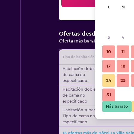
Bus
L
M
$183.518
Ofertas desde
/
3
4
Oferta más barata de precio por 
10
11
Tipo de habitación
Proveedo
17
18
Habitación doble, Tipo
de cama no
24
25
especificado
Habitación doble, Tipo
31
de cama no
especificado
Más barato
Habitación superior,
Tipo de cama no
especificado
15 ofertas más de Hôtel La Villa Sai