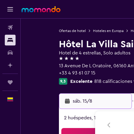
Vuelos
Ofertas de hotel
Hoteles en Europa
Ho
Alojamientos
Hôtel La Villa Sa
Carros
Hotel de 4 estrellas, Solo adultos
4 estrellas
Planifica con IA
13 Avenue De L Oratoire, 06160 An
+33 4 93 61 07 15
Excelente
818 calificaciones 
9,3
Trips
Español
sáb. 15/8
-
2 huéspedes, 1 habitación