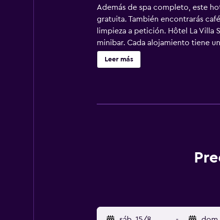
Además de spa completo, este hote
gratuita. También encontrarás café
limpieza a petición. Hôtel La Villa
minibar. Cada alojamiento tiene un
ofrece una televisión de pantalla 
Leer más
artículos de higiene personal gratu
incluyen periódicos gratuitos entr
ofrece servicio de limpieza todos l
el alojamiento hay piscina al aire
que se indican más abajo en las in
Pre
sáb. 15/8
-
dom.