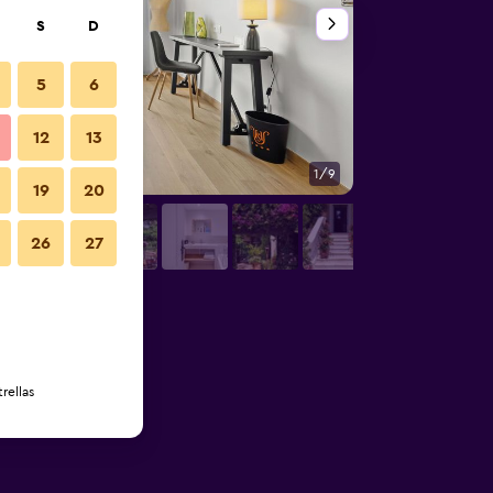
S
D
5
6
12
13
1/9
Vista del exterior
19
20
26
27
rellas