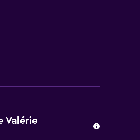
a
e Valérie