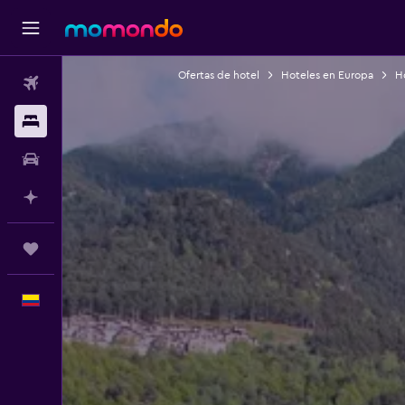
Ofertas de hotel
Hoteles en Europa
H
Vuelos
Alojamientos
Carros
Planifica con IA
Trips
Español