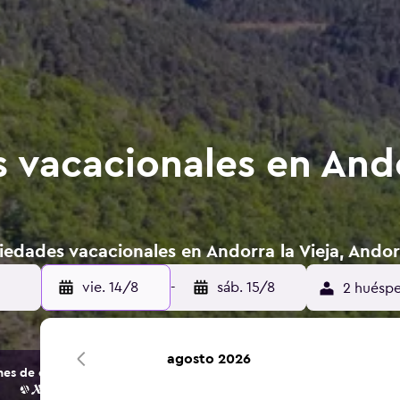
 vacacionales en Andor
iedades vacacionales en Andorra la Vieja, Andor
vie. 14/8
-
sáb. 15/8
2 huéspe
agosto 2026
s de opciones de hoteles y alojamientos.