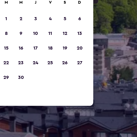
M
M
J
V
S
D
1
2
3
4
5
6
8
9
10
11
12
13
15
16
17
18
19
20
22
23
24
25
26
27
29
30