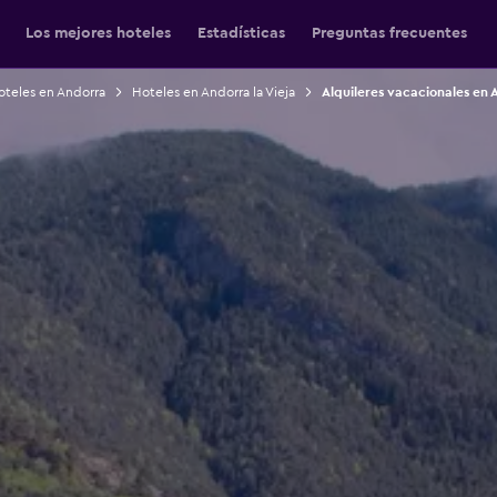
Los mejores hoteles
Estadísticas
Preguntas frecuentes
oteles en Andorra
Hoteles en Andorra la Vieja
Alquileres vacacionales en A