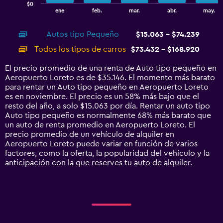
$0
1
End
ene
feb.
mar.
abr.
may.
of
X
interactive
axis
chart
Autos tipo Pequeño
$15.063 - $74.239
displaying
categories.
Todos los tipos de carros
$73.432 - $168.920
Range:
14
El precio promedio de una renta de Auto tipo pequeño en
categories.
Aeropuerto Loreto es de $35.146. El momento más barato
The
para rentar un Auto tipo pequeño en Aeropuerto Loreto
chart
es en noviembre. El precio es un 58% más bajo que el
has
resto del año, a solo $15.063 por día. Rentar un auto tipo
1
Auto tipo pequeño es normalmente 68% más barato que
Y
un auto de renta promedio en Aeropuerto Loreto. El
axis
precio promedio de un vehículo de alquiler en
displaying
Aeropuerto Loreto puede variar en función de varios
values.
factores, como la oferta, la popularidad del vehículo y la
Range:
anticipación con la que reserves tu auto de alquiler.
0
to
180000.