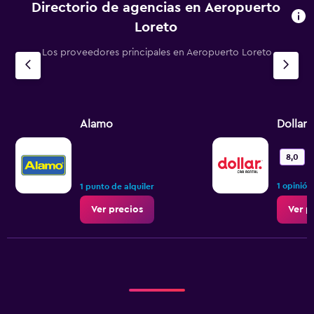
Directorio de agencias en Aeropuerto
Loreto
Los proveedores principales en Aeropuerto Loreto
Alamo
Dollar
8,0
1 opinión
1 punto de alquiler
Ver precios
Ver p