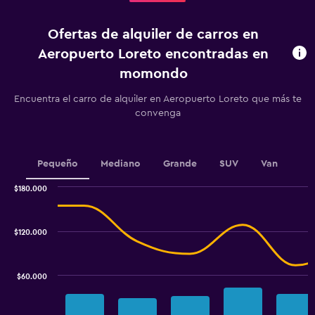
antes
de
Ofertas de alquiler de carros en
la
renta.
Aeropuerto Loreto encontradas en
Range:
momondo
91
categories.
Encuentra el carro de alquiler en Aeropuerto Loreto que más te
The
convenga
chart
has
1
Y
Pequeño
Mediano
Grande
SUV
Van
axis
displaying
$180.000
values.
Combination
Chart
Range:
graphic.
chart
24000
with
$120.000
to
2
data
60000.
series.
$60.000
The
chart
has