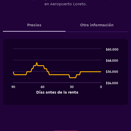
en Aeropuerto Loreto.
Precios
Otra información
$60.000
Line
Chart
graphic.
chart
$48.000
with
91
$36.000
data
points.
$24.000
90
60
30
0
The
End
Días antes de la renta
chart
of
interactive
has
chart
1
X
axis
displaying
Días