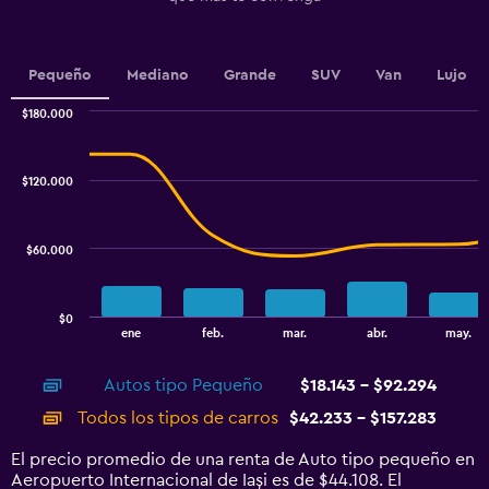
has
1
Y
Pequeño
Mediano
Grande
SUV
Van
Lujo
axis
displaying
$180.000
values.
Combination
Chart
Range:
graphic.
chart
48000
with
$120.000
to
2
data
84000.
series.
$60.000
The
chart
has
$0
1
End
ene
feb.
mar.
abr.
may.
of
X
interactive
axis
chart
Autos tipo Pequeño
$18.143 - $92.294
displaying
categories.
Todos los tipos de carros
$42.233 - $157.283
Range:
14
El precio promedio de una renta de Auto tipo pequeño en
categories.
Aeropuerto Internacional de Iași es de $44.108. El