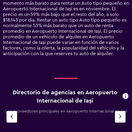
The
momento más barato para rentar un Auto tipo pequeño en
chart
Aeropuerto Internacional de Iași es en noviembre. El
has
precio es un 59% más bajo que el resto del año, a solo
1
$18.143 por día. Rentar un auto tipo Auto tipo pequeño es
Y
normalmente 53% más barato que un auto de renta
axis
promedio en Aeropuerto Internacional de Iași. El precio
displaying
promedio de un vehículo de alquiler en Aeropuerto
values.
Internacional de Iași puede variar en función de varios
Range:
factores, como la oferta, la popularidad del vehículo y la
0
anticipación con la que reserves tu auto de alquiler.
to
180000.
Directorio de agencias en Aeropuerto
Internacional de Iași
Los proveedores principales en Aeropuerto Internacional de Iași