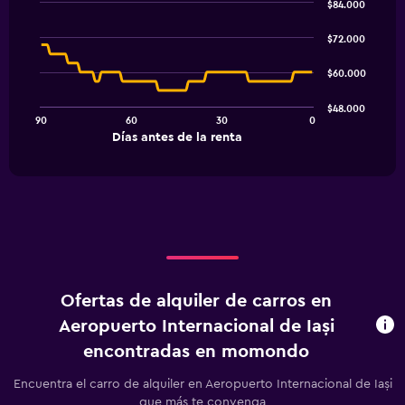
$84.000
Line
Chart
graphic.
chart
$72.000
with
91
$60.000
data
points.
$48.000
90
60
30
0
The
End
Días antes de la renta
chart
of
interactive
has
chart
1
X
axis
displaying
Días
antes
de
Ofertas de alquiler de carros en
la
renta.
Aeropuerto Internacional de Iași
Range:
encontradas en momondo
91
categories.
Encuentra el carro de alquiler en Aeropuerto Internacional de Iași
The
que más te convenga
chart