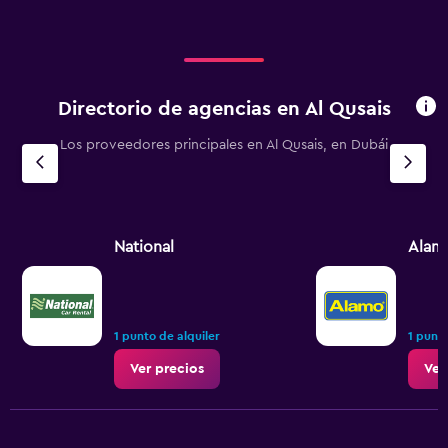
Directorio de agencias en Al Qusais
Los proveedores principales en Al Qusais, en Dubái
National
Alam
1 punto de alquiler
1 punto
Ver precios
Ver