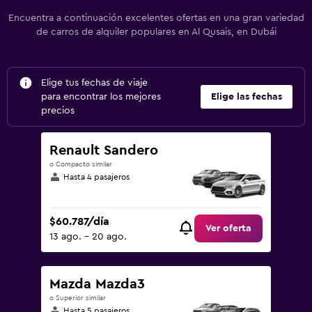
Encuentra a continuación excelentes ofertas en una gran variedad
de carros de alquiler populares en Al Qusais, en Dubái
Elige tus fechas de viaje
para encontrar los mejores
Elige las fechas
precios
Renault Sandero
o Compacto similar
Hasta 4 pasajeros
$60.787/día
Ver oferta
13 ago. - 20 ago.
Mazda Mazda3
o Superior similar
Hasta 5 pasajeros