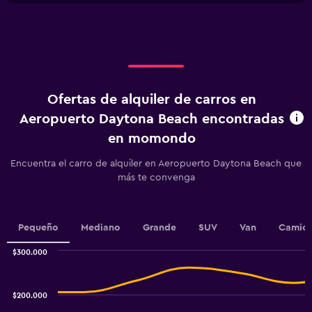
1
X
axis
displaying
Días
antes
de
Ofertas de alquiler de carros en
la
renta.
Aeropuerto Daytona Beach encontradas
Range:
en momondo
91
categories.
Encuentra el carro de alquiler en Aeropuerto Daytona Beach que
The
más te convenga
chart
has
1
Y
Pequeño
Mediano
Grande
SUV
Van
Camion
axis
displaying
$300.000
values.
Combination
Chart
Range:
graphic.
chart
110000
with
$200.000
to
2
data
140000.