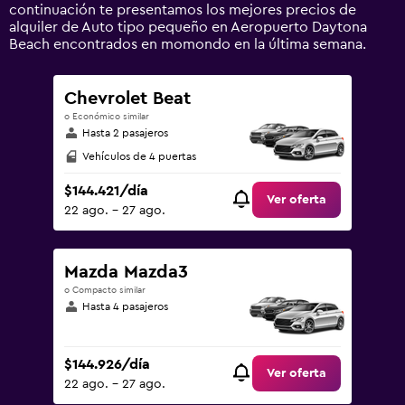
to
continuación te presentamos los mejores precios de
300000.
alquiler de Auto tipo pequeño en Aeropuerto Daytona
Beach encontrados en momondo en la última semana.
Chevrolet Beat
o Económico similar
Hasta 2 pasajeros
Vehículos de 4 puertas
$144.421/día
Ver oferta
22 ago. - 27 ago.
Mazda Mazda3
o Compacto similar
Hasta 4 pasajeros
$144.926/día
Ver oferta
22 ago. - 27 ago.