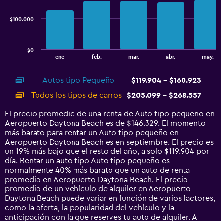
series.
$100.000
The
chart
has
$0
1
End
ene
feb.
mar.
abr.
may.
of
X
interactive
axis
chart
Autos tipo Pequeño
$119.904 - $160.923
displaying
categories.
Todos los tipos de carros
$205.099 - $268.557
Range:
14
El precio promedio de una renta de Auto tipo pequeño en
categories.
Aeropuerto Daytona Beach es de $146.329. El momento
The
más barato para rentar un Auto tipo pequeño en
chart
Aeropuerto Daytona Beach es en septiembre. El precio es
has
un 19% más bajo que el resto del año, a solo $119.904 por
1
día. Rentar un auto tipo Auto tipo pequeño es
Y
normalmente 40% más barato que un auto de renta
axis
promedio en Aeropuerto Daytona Beach. El precio
displaying
promedio de un vehículo de alquiler en Aeropuerto
values.
Daytona Beach puede variar en función de varios factores,
Range:
como la oferta, la popularidad del vehículo y la
0
anticipación con la que reserves tu auto de alquiler. A