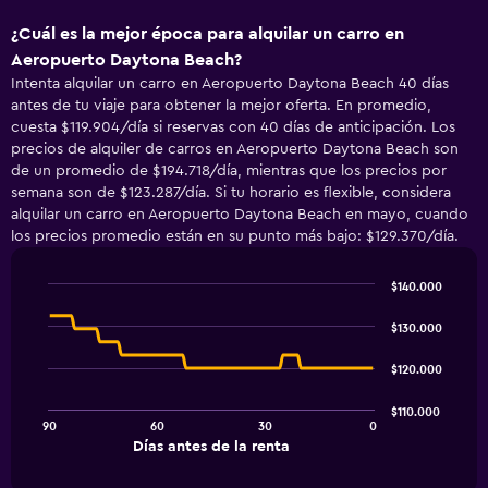
¿Cuál es la mejor época para alquilar un carro en
Aeropuerto Daytona Beach?
Intenta alquilar un carro en Aeropuerto Daytona Beach 40 días
antes de tu viaje para obtener la mejor oferta. En promedio,
cuesta $119.904/día si reservas con 40 días de anticipación. Los
precios de alquiler de carros en Aeropuerto Daytona Beach son
de un promedio de $194.718/día, mientras que los precios por
semana son de $123.287/día. Si tu horario es flexible, considera
alquilar un carro en Aeropuerto Daytona Beach en mayo, cuando
los precios promedio están en su punto más bajo: $129.370/día.
$140.000
Line
Chart
graphic.
chart
$130.000
with
91
$120.000
data
points.
$110.000
90
60
30
0
The
End
Días antes de la renta
chart
of
interactive
has
chart