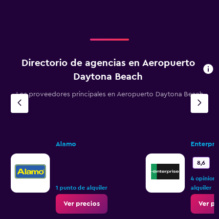
Directorio de agencias en Aeropuerto
Daytona Beach
Los proveedores principales en Aeropuerto Daytona Beach
Alamo
Enterpri
M
8,6
4 opinion
1 punto de alquiler
alquiler
Ver precios
Ver pr