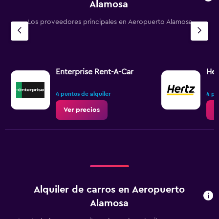
Alamosa
Los proveedores principales en Aeropuerto Alamosa
Enterprise Rent-A-Car
Her
4 puntos de alquiler
4 pu
Ver precios
V
Alquiler de carros en Aeropuerto
Alamosa