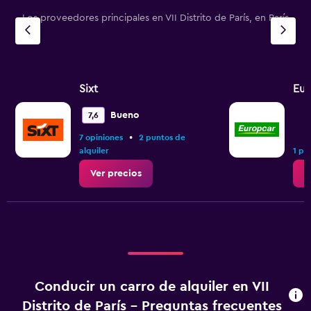
Los proveedores principales en VII Distrito de París, en París
Sixt
Eur
Bueno
7,6
•
7 opiniones
2 puntos de
alquiler
1 pu
Ver precios
V
Conducir un carro de alquiler en VII
Distrito de París - Preguntas frecuentes