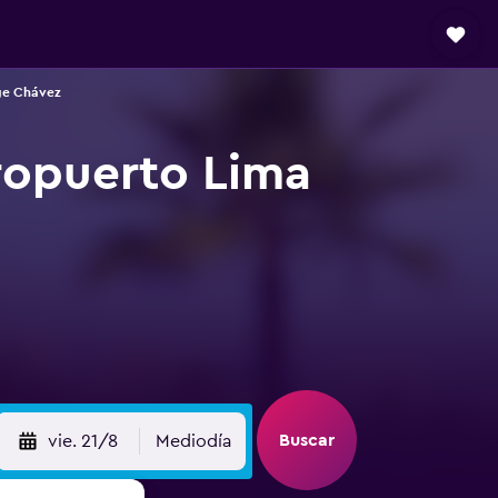
rge Chávez
ropuerto Lima
Buscar
vie. 21/8
Mediodía