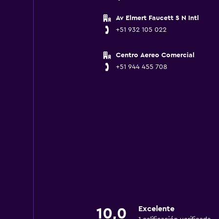
Av Elmert Faucett S N Intl
+51 932 105 022
Centro Aereo Comercial
+51 944 455 708
Excelente
10,0