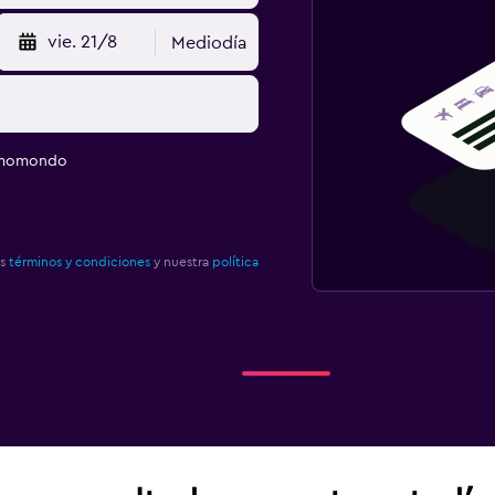
vie. 21/8
Mediodía
e momondo
os
términos y condiciones
y nuestra
política