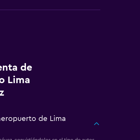
enta de
to Lima
z
 aeropuerto de Lima