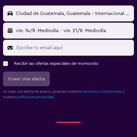
Ciudad de Guatemala, Guatemala - Internacional La Aurora (GUA)
vie. 14/8
Mediodía
-
vie. 21/8
Mediodía
Recibir las ofertas especiales de momondo
Crear una alerta
Al crear una alerta de precio, aceptas nuestros
términos y condiciones
y
nuestra
política de privacidad.
.