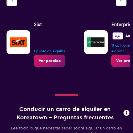
Sixt
Enterpris
Ace
6,6
11 opiniones
1 punto de alquiler
alquiler
Ver precios
Ver prec
Conducir un carro de alquiler en
Koreatown - Preguntas frecuentes
Lee todo lo que necesitas saber sobre alquilar un carro en